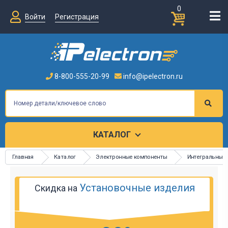
0
Войти
Регистрация
8-800-555-20-99
info@ipelectron.ru
КАТАЛОГ
Главная
Каталог
Электронные компоненты
Интегральные
Установочные изделия
Скидка на