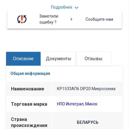
двунаправленный формирователь с тремя
Подробнее
состояниями. Вся дополнительная информация
находится во вложении на товар, см. pdf - файл.
Заметили
Сообщите нам
ошибку ?
Описание
Документы
Отзывы
Общая информация
Наименование
КР1533АП6 DIP20 Микросхема
Торговая марка
НПО Интеграл, Минск
Страна
БЕЛАРУСЬ
происхождения