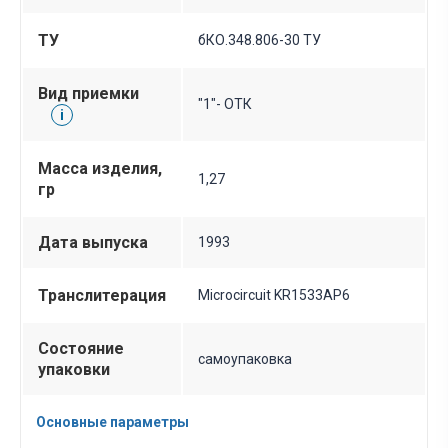
ТУ
бКО.348.806-30 ТУ
Вид приемки
"1"- ОТК
i
Масса изделия,
1,27
гр
Дата выпуска
1993
Транслитерация
Microcircuit KR1533AP6
Состояние
самоупаковка
упаковки
Основные параметры