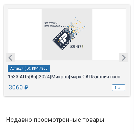
Артикул (ID): KK-17860
1533 АП5|Au||2024|Микрон|марк.САП5,копия пасп
3060
₽
1 шт.
Недавно просмотренные товары