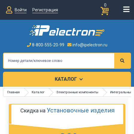
0
Войти
Регистрация
8-800-555-20-99
info@ipelectron.ru
КАТАЛОГ
Главная
Каталог
Электронные компоненты
Интегральные
Установочные изделия
Скидка на