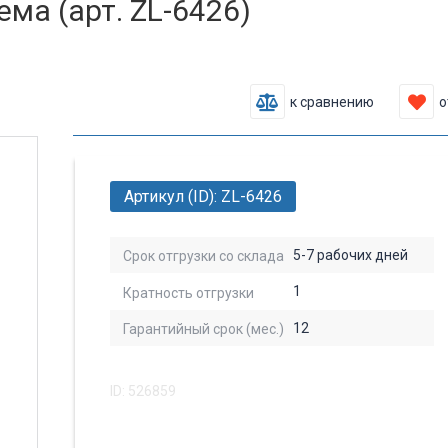
ма (арт. ZL-6426)
к сравнению
о
Артикул (ID): ZL-6426
5-7 рабочих дней
Срок отгрузки со склада
1
Кратность отгрузки
12
Гарантийный срок (мес.)
ID: 526859