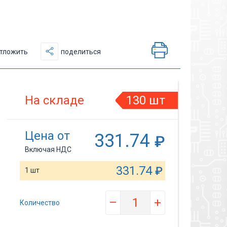
тложить
поделиться
На складе
130 шт
Цена от
331.74
₽
Включая НДС
331.74
₽
1 шт
–
+
Количество