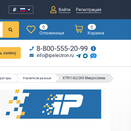
Войти
Регистрация
0
0
Отложенные
Корзина
8-800-555-20-99
ь заявку
info@ipelectron.ru
XTR116U/2K5 Микросхема
араторы
Усилители разные