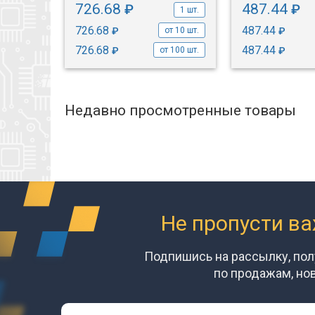
726.68
487.44
₽
₽
1 шт.
1 шт.
726.68
487.44
₽
₽
от 10 шт.
от 10 шт.
726.68
487.44
₽
₽
т 100 шт.
от 100 шт.
Недавно просмотренные товары
Не пропусти в
Подпишись на рассылку, по
по продажам, но