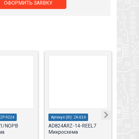
ОФОРМИТЬ ЗАЯВКУ
: ZP-9224
Артикул (ID): ZK-024
Артикул 
1/NOPB
AD824ARZ-14-REEL7
OP284
ма
Микросхема
Микро