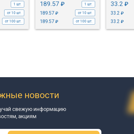
189.57
33.2
₽
₽
1 шт.
1 шт.
189.57
33.2
₽
₽
от 10 шт.
от 10 шт.
189.57
33.2
₽
₽
от 100 шт.
от 100 шт.
ажные новости
лучай свежую информацию
востям, акциям