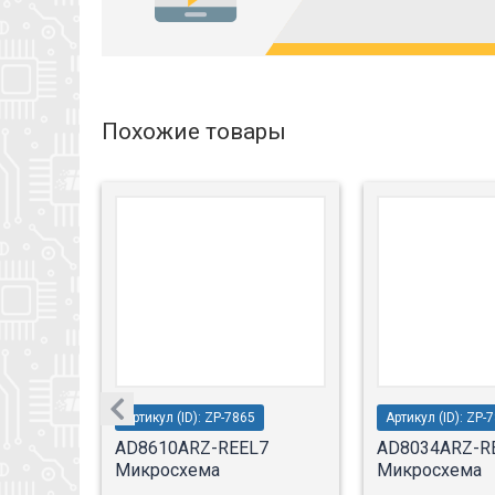
Похожие товары
Артикул (ID): ZP-7865
Артикул (ID): ZP-
AD8610ARZ-REEL7
AD8034ARZ-R
Микросхема
Микросхема