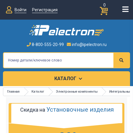
0
Войти
Регистрация
8-800-555-20-99
info@ipelectron.ru
КАТАЛОГ
Главная
Каталог
Электронные компоненты
Интегральные
Установочные изделия
Скидка на