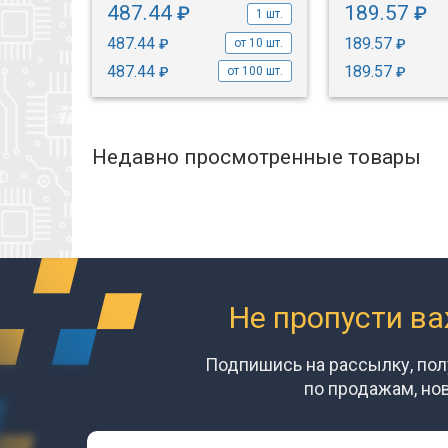
487.44
189.57
₽
₽
1 шт.
1 шт.
487.44
189.57
₽
₽
от 10 шт.
от 10 шт.
487.44
189.57
₽
₽
т 100 шт.
от 100 шт.
Недавно просмотренные товары
Не пропусти в
Подпишись на рассылку, по
по продажам, но