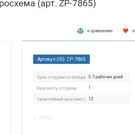
осхема (арт. ZP-7865)
к сравнению
о
Артикул (ID): ZP-7865
5-7 рабочих дней
Срок отгрузки со склада
1
Кратность отгрузки
12
Гарантийный срок (мес.)
ID: 589461