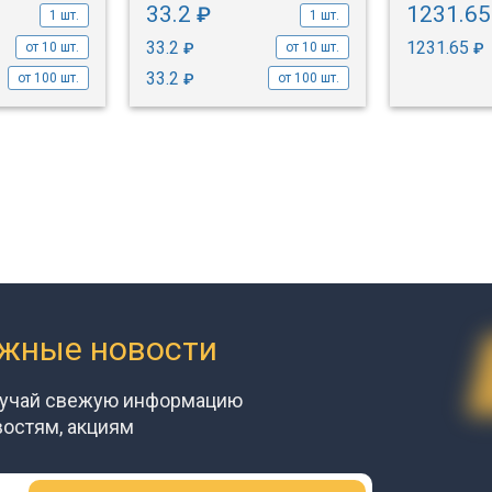
33.2
1231.6
₽
1 шт.
1 шт.
33.2
1231.65
₽
₽
от 10 шт.
от 10 шт.
33.2
₽
от 100 шт.
от 100 шт.
ажные новости
лучай свежую информацию
востям, акциям