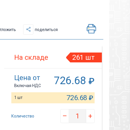
тложить
поделиться
На складе
261 шт
Цена от
726.68
₽
Включая НДС
726.68
₽
1 шт
–
+
Количество