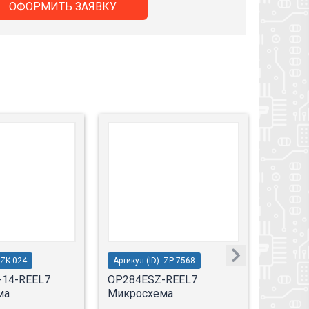
ОФОРМИТЬ ЗАЯВКУ
 ZK-024
Артикул (ID): ZP-7568
Артикул 
-14-REEL7
OP284ESZ-REEL7
AD857
ма
Микросхема
Микро