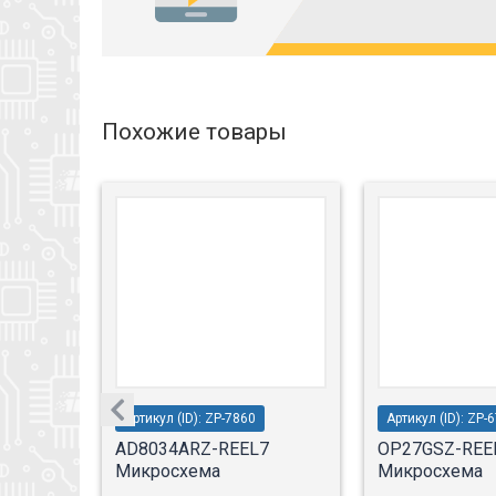
Похожие товары
Артикул (ID): ZP-7860
Артикул (ID): ZP-
AD8034ARZ-REEL7
OP27GSZ-REE
Микросхема
Микросхема