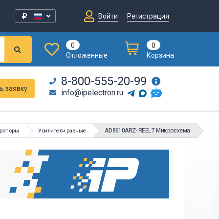
Войти
Регистрация
0
0
Отложенные
Корзина
8-800-555-20-99
ь заявку
info@ipelectron.ru
AD8610ARZ-REEL7 Микросхема
араторы
Усилители разные