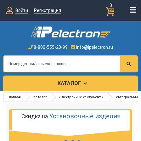
0
Войти
Регистрация
8-800-555-20-99
info@ipelectron.ru
КАТАЛОГ
Главная
Каталог
Электронные компоненты
Интегральные
Установочные изделия
Скидка на