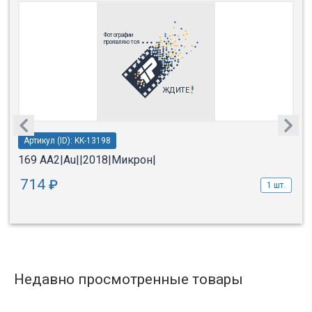
Артикул (ID): KK-13198
169 АА2|Au||2018|Микрон|
714
₽
1 шт.
Недавно просмотренные товары