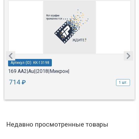
Артикул (ID): KK-13198
169 АА2|Au||2018|Микрон|
714
₽
1 шт.
Недавно просмотренные товары