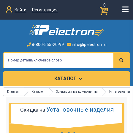
0
Войти
Регистрация
8-800-555-20-99
info@ipelectron.ru
КАТАЛОГ
Главная
Каталог
Электронные компоненты
Интегральные
Установочные изделия
Скидка на