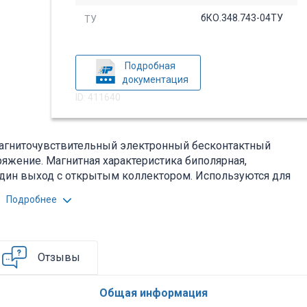
бКО.348.743-04ТУ
ТУ
Подробная
документация
ID: 411640
агниточувствительный электронный бесконтактный
яжение. Магнитная характеристика биполярная,
один выход с открытым коллектором. Используются для
значения. Расшифровка маркировки
Подробнее
- для использования в аппаратуре
проводниковая микросхема; 116 - цифры, определяют
ия. В совокупности второй и третий элементы
 ключи прочие; 4 - цифра определяет номер разработки
Отзывы
назначения в конкретной серии. Вся дополнительная
см. pdf-файл.
Общая информация