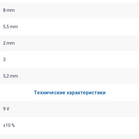
8 mm
5,5 mm
2 mm
3
5,2 mm
Технические характеристики
9 V
±10 %