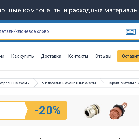
ронные компоненты и расходные материалы
ии
Как купить
Доставка
Контакты
Отзывы
Оставит
тегральные схемы
Аналоговые и смешанные схемы
Переключатели ан
-20%