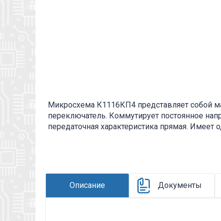
Микросхема К1116КП4 представляет собой м
переключатель. Коммутирует постоянное напр
передаточная характеристика прямая. Имеет 
работы в электронной аппаратуре общего на
полупроводниковой микросхемы К1116КП4: К 
народнохозяйственного назначения; 1 - полу
номер разработки конкретного типа исполнен
обозначают номер серии; КП - коммутаторы и
Описание
Документы
микросхемы определённого функционального 
информация находится во вложении на товар, 