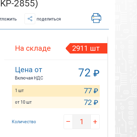
 KP-2855)
тложить
поделиться
На складе
2911 шт
Цена от
72
₽
Включая НДС
77
₽
1 шт
72
₽
от 10 шт
–
+
Количество