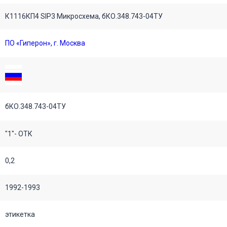
К1116КП4 SIP3 Микросхема, бКО.348.743-04ТУ
ПО «Гиперон», г. Москва
бКО.348.743-04ТУ
"1"- ОТК
0,2
1992-1993
этикетка