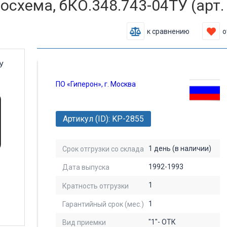
схема, бКО.348.743-04ТУ (арт.
к сравнению
о
ПО «Гиперон», г. Москва
Артикул (ID): KP-2855
1 день (в наличии)
Срок отгрузки со склада
1992-1993
Дата выпуска
1
Кратность отгрузки
1
Гарантийный срок (мес.)
"1"- ОТК
Вид приемки