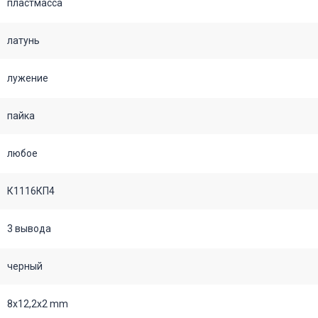
пластмасса
латунь
лужение
пайка
любое
К1116КП4
3 вывода
черный
8х12,2х2 mm