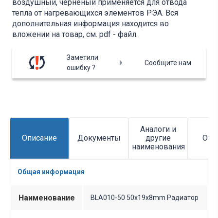
воздушный, черненый применяется для отвода
тепла от нагревающихся элементов РЭА. Вся
дополнительная информация находится во
вложении на товар, см. pdf - файл.
Заметили
Сообщите нам
ошибку ?
Аналоги и
Описание
Документы
другие
Отз
наименования
Общая информация
Наименование
BLA010-50 50x19x8mm Радиатор