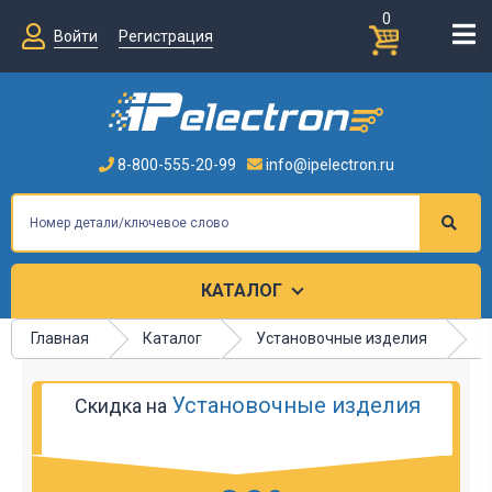
0
Войти
Регистрация
8-800-555-20-99
info@ipelectron.ru
КАТАЛОГ
Главная
Каталог
Установочные изделия
Р
Установочные изделия
Скидка на