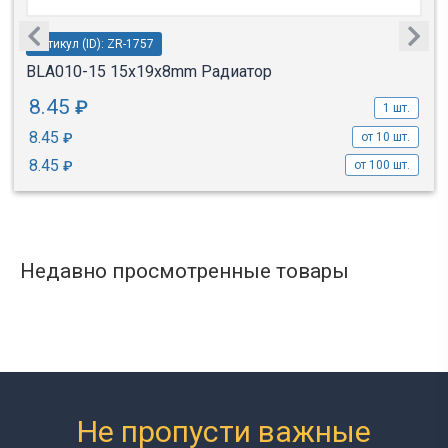
Артикул (ID): ZR-1757
BLA010-15 15x19x8mm Радиатор
8.45
₽
1 шт.
8.45
₽
от 10 шт.
8.45
₽
от 100 шт.
Недавно просмотренные товары
Не пропусти важные