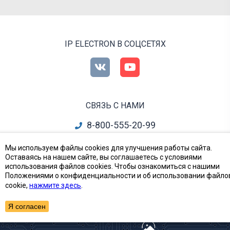
IP ELECTRON В СОЦСЕТЯХ
СВЯЗЬ С НАМИ
8-800-555-20-99
info@ipelectron.ru
Мы используем файлы cookies для улучшения работы сайта.
Оставаясь на нашем сайте, вы соглашаетесь с условиями
все контакты
использования файлов cookies. Чтобы ознакомиться с нашими
Положениями о конфиденциальности и об использовании файло
cookie,
нажмите здесь
.
Приборы, Радиодетали и Электронные компоненты
© Ай-Пи Электрон, 2002—2026
Я согласен