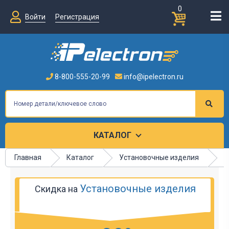
0
Войти
Регистрация
8-800-555-20-99
info@ipelectron.ru
КАТАЛОГ
Главная
Каталог
Установочные изделия
Р
Установочные изделия
Скидка на