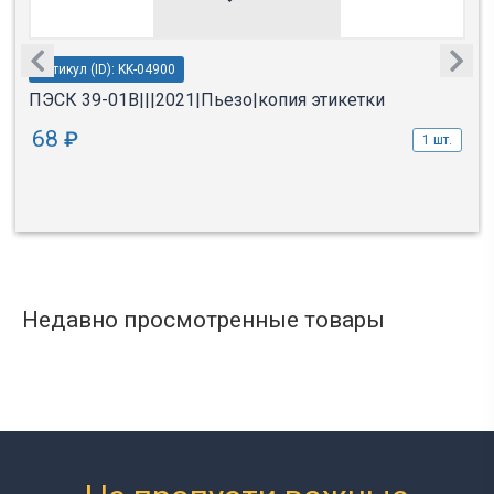
Артикул (ID): KK-04900
ПЭСК 39-01В|||2021|Пьезо|копия этикетки
68
₽
1 шт.
Недавно просмотренные товары