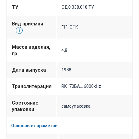
ТУ
ОД0.338.018 ТУ
Вид приемки
"1"- ОТК
i
Масса изделия,
4,8
гр
Дата выпуска
1988
Транслитерация
RK170BA... 6000kHz
Состояние
самоупаковка
упаковки
Основные параметры