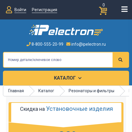
0
Войти
Регистрация
8-800-555-20-99
info@ipelectron.ru
КАТАЛОГ
Главная
Каталог
Резонаторы и фильтры
Р
Установочные изделия
Скидка на