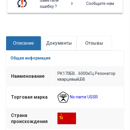
Заметили
Сообщите нам
ошибку ?
Описание
Документы
Отзывы
Общая информация
РК170БВ... 6000кГц Резонатор
Наименование
кварцевый,БВ
Торговая марка
No name USSR
Страна
происхождения