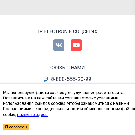
IP ELECTRON В СОЦСЕТЯХ
СВЯЗЬ С НАМИ
8-800-555-20-99
info@ipelectron.ru
Мы используем файлы cookies для улучшения работы сайта.
Оставаясь на нашем сайте, вы соглашаетесь с условиями
все контакты
использования файлов cookies. Чтобы ознакомиться с нашими
Положениями о конфиденциальности и об использовании файло
cookie,
нажмите здесь
.
Приборы, Радиодетали и Электронные компоненты
© Ай-Пи Электрон, 2002—2026
Я согласен