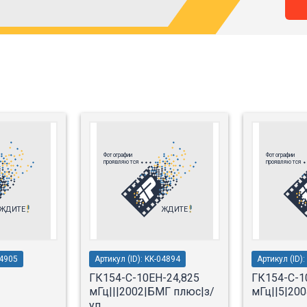
04905
Артикул (ID): KK-04894
Артикул (ID)
ГК154-С-10ЕН-24,825
ГК154-С-1
мГц|||2002|БМГ плюс|з/
мГц||5|200
уп