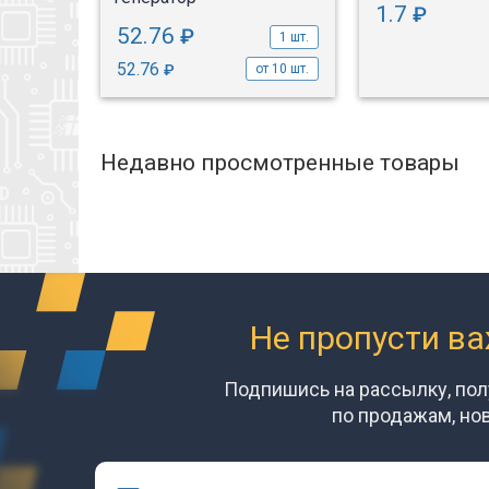
1.7
₽
1 шт.
52.76
₽
1 шт.
52.76
₽
от 10 шт.
Недавно просмотренные товары
Не пропусти в
Подпишись на рассылку, по
по продажам, но