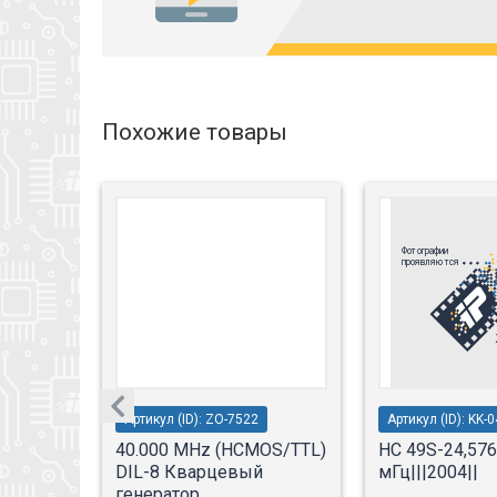
Похожие товары
Артикул (ID): ZO-7522
Артикул (ID): KK-
40.000 MHz (HCMOS/TTL)
HC 49S-24,576
DIL-8 Кварцевый
мГц|||2004||
генератор