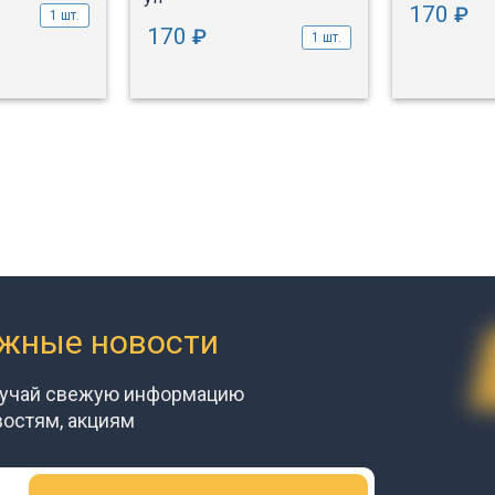
170
₽
1 шт.
170
₽
1 шт.
ажные новости
лучай свежую информацию
востям, акциям