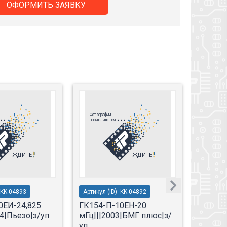
ОФОРМИТЬ ЗАЯВКУ
: KK-04893
Артикул (ID): KK-04892
Артикул 
0ЕИ-24,825
ГК154-П-10ЕН-20
ГК154-
4|Пьезо|з/уп
мГц|||2003|БМГ плюс|з/
мГц|||
уп
уп