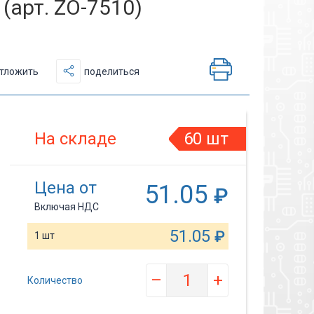
(арт. ZO-7510)
тложить
поделиться
На складе
60 шт
Цена от
51.05
₽
Включая НДС
51.05
₽
1 шт
–
+
Количество