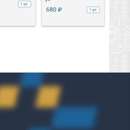
1 шт.
680
170
₽
1 шт.