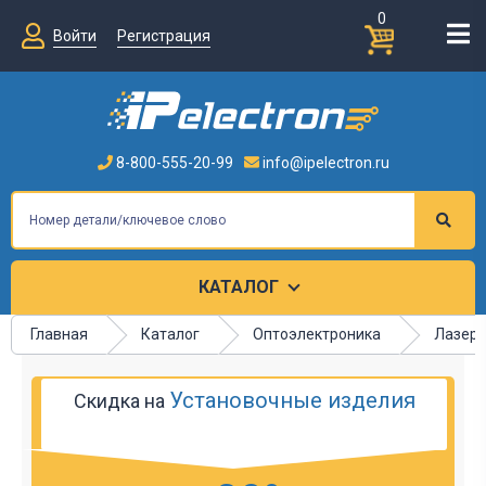
0
Войти
Регистрация
8-800-555-20-99
info@ipelectron.ru
КАТАЛОГ
Главная
Каталог
Оптоэлектроника
Лазерн
Установочные изделия
Скидка на