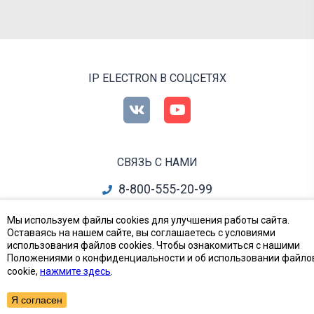
IP ELECTRON В СОЦСЕТЯХ
СВЯЗЬ С НАМИ
8-800-555-20-99
info@ipelectron.ru
Мы используем файлы cookies для улучшения работы сайта.
Оставаясь на нашем сайте, вы соглашаетесь с условиями
все контакты
использования файлов cookies. Чтобы ознакомиться с нашими
Положениями о конфиденциальности и об использовании файло
cookie,
нажмите здесь
.
Приборы, Радиодетали и Электронные компоненты
© Ай-Пи Электрон, 2002—2026
Я согласен