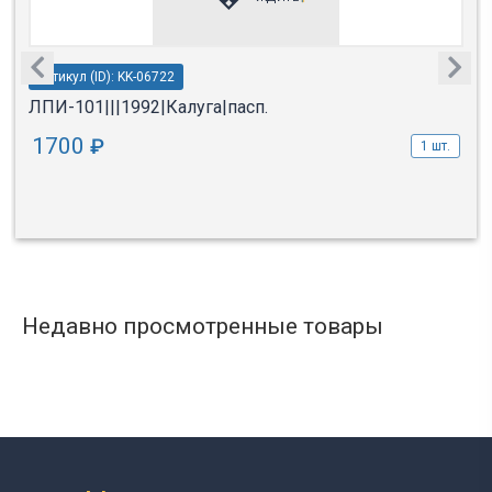
Артикул (ID): KK-06722
ЛПИ-101|||1992|Калуга|пасп.
1700
₽
1 шт.
Недавно просмотренные товары