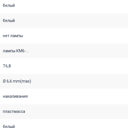
белый
белый
нет лампы
лампы КМ6-...
Т6,8
Ø 6,6 mm(max)
накаливания
пластмасса
белый