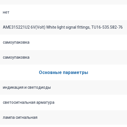
нет
AME315221U2 6V(Volt) White light signal fittings, TU16-535.582-76
самоупаковка
самоупаковка
Основные параметры
индикация и светодиоды
светосигнальная арматура
лампа сигнальная