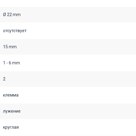
Ø 22 mm
отсутствует
15 mm
1 - 6 mm
2
клемма
лужение
круглая