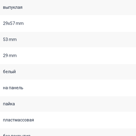
выпуклая
29х57 mm
53 mm
29 mm
белый
на панель
пайка
пластмассовая
без покрытия