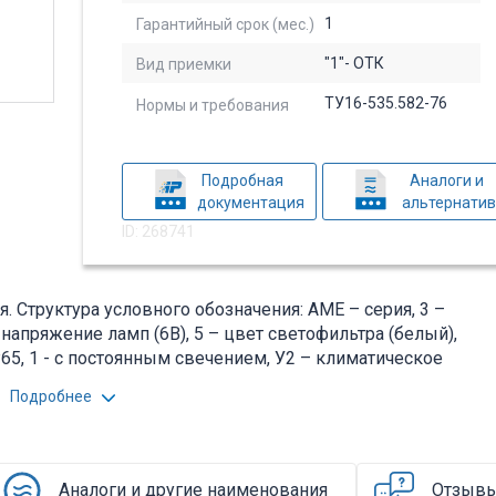
1
Гарантийный срок (мес.)
"1"- ОТК
Вид приемки
ТУ16-535.582-76
Нормы и требования
Подробная
Аналоги и
документация
альтернати
ID: 268741
 Структура условного обозначения: АМЕ – серия, 3 –
напряжение ламп (6В), 5 – цвет светофильтра (белый),
P65, 1 - с постоянным свечением, У2 – климатическое
ная арматура серии АМЕ предназначена для световой
Подробнее
положения и др.) работы оборудования в
ормация находится во вложении на товар, см. pdf -
Аналоги и другие наименования
Отзыв