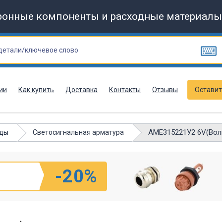
ронные компоненты и расходные материалы
ии
Как купить
Доставка
Контакты
Отзывы
Оставит
АМЕ315221У2 6V(Воль
оды
Светосигнальная арматура
-20%