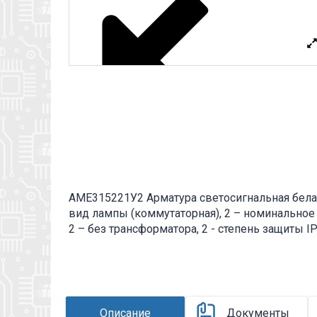
АМЕ315221У2 Арматура светосигнальная белая.
вид лампы (коммутаторная), 2 – номинальное 
2 – без трансформатора, 2 - степень защиты I
исполнение и категория размещения. Сигналь
сигнализации (предупреждающей, аварийной, 
электрических цепях. Вся дополнительная инф
файл.
Описание
Документы