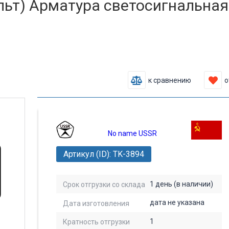
ьт) Арматура светосигнальная 
к сравнению
о
No name USSR
Артикул (ID): TK-3894
1 день (в наличии)
Срок отгрузки со склада
дата не указана
Дата изготовления
1
Кратность отгрузки