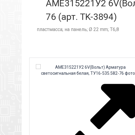
АМЕ315221У2 6V(Вол
76 (арт. TK-3894)
пластмасса; на панель; Ø 22 mm; Т6,8