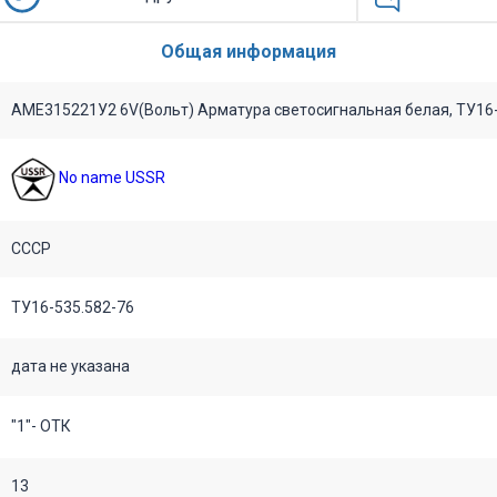
Общая информация
АМЕ315221У2 6V(Вольт) Арматура светосигнальная белая, ТУ16-
No name USSR
СССР
ТУ16-535.582-76
дата не указана
"1"- ОТК
13