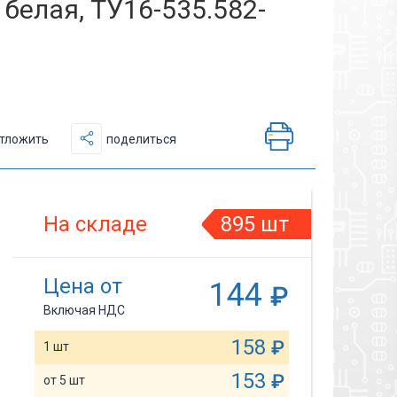
белая, ТУ16-535.582-
тложить
поделиться
На складе
895 шт
Цена от
144
₽
Включая НДС
158
₽
1 шт
153
₽
от 5 шт