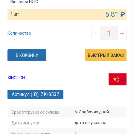
Включая НДС
5.81
₽
1 шт
–
+
Количество
В КОРЗИНУ
БЫСТРЫЙ ЗАКАЗ
XINGLIGHT
Артикул (ID): ZK-8537
5-7 рабочих дней
Срок отгрузки со склада
дата не указана
Дата выпуска
1
Кратность отгрузки