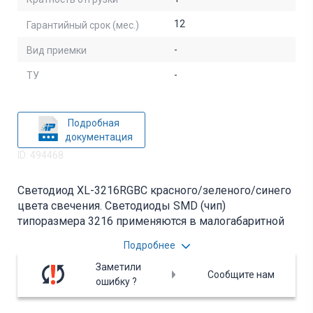
12
Гарантийный срок (мес.)
-
Вид приемки
-
ТУ
Подробная
документация
ID: 494468
Светодиод XL-3216RGBC красного/зеленого/синего
цвета свечения. Светодиоды SMD (чип)
типоразмера 3216 применяются в малогабаритной
аппаратуре, декоративной подсветке и мобильных
Подробнее
телефонах для подсветки дисплеев. XL – серия
светодиода, 3216 – типоразмер, RGBC – цвет
Заметили
Сообщите нам
(красный/зеленый/синий). Вся дополнительная
ошибку ?
информация находится во вложении на товар, см.