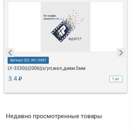
Артикул (ID): KK-16887
LY-3330|||2006||з/уп,жел.,диам.5мм
3.4
₽
1 шт.
Недавно просмотренные товары