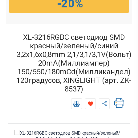
-20%
XL-3216RGBC светодиод SMD
красный/зеленый/синий
3,2х1,6х0,8mm 2,1/3,1/3,1V(Вольт)
20mA(Миллиампер)
150/550/180mCd(Милликандел)
120градусов, XINGLIGHT (арт. ZK-
8537)