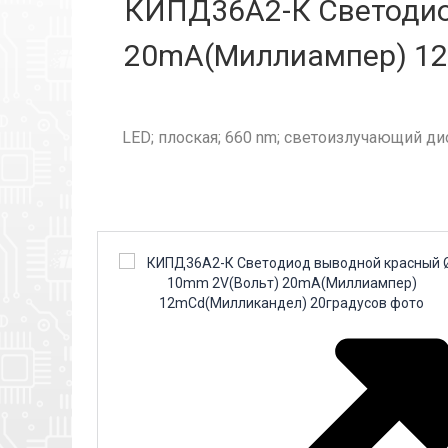
КИПД36А2-К Светодио
20mA(Миллиампер) 12m
LED; плоская; 660 nm; светоизлучающий дио