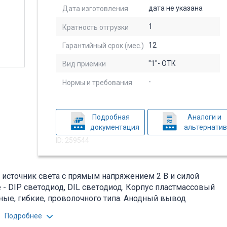
дата не указана
Дата изготовления
1
Кратность отгрузки
12
Гарантийный срок (мес.)
"1"- ОТК
Вид приемки
-
Нормы и требования
Подробная
Аналоги и
документация
альтернати
ID: 259544
источник света с прямым напряжением 2 В и силой
е - DIP светодиод, DIL светодиод. Корпус пластмассовый
ые, гибкие, проволочного типа. Анодный вывод
ающего источника в различных приборах. Вся
Подробнее
ении на товар, см. pdf - файл.