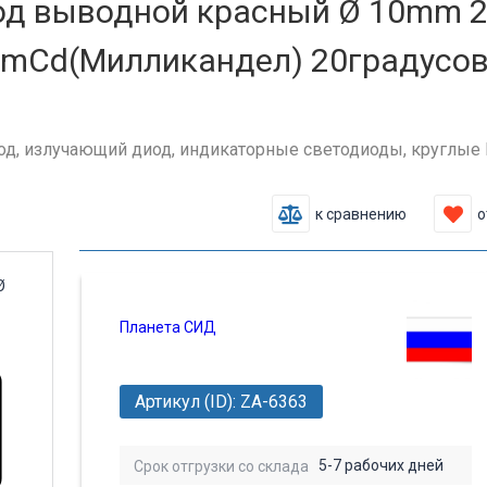
д выводной красный Ø 10mm 2
Cd(Милликандел) 20градусов (
д, излучающий диод, индикаторные светодиоды, круглые DIP с
к сравнению
о
Планета СИД
Артикул (ID): ZA-6363
5-7 рабочих дней
Срок отгрузки со склада