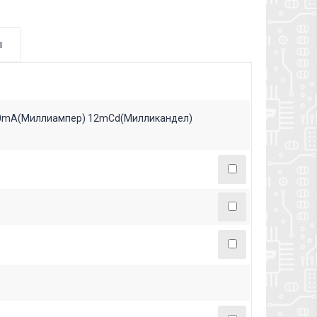
ы
20mA(Миллиампер) 12mCd(Милликандел)