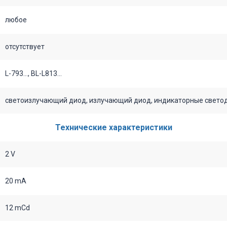
любое
отсутствует
L-793..., BL-L813...
светоизлучающий диод, излучающий диод, индикаторные светодио
Технические характеристики
2 V
20 mA
12 mCd