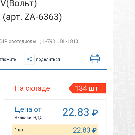
V(Вольт)
арт. ZA-6363)
ветодиоды ...; L-793..., BL-L813...
тложить
поделиться
На складе
134 шт
Цена от
22.83
₽
Включая НДС
22.83
₽
1 шт