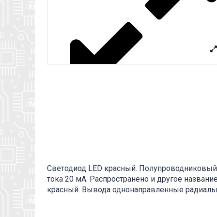
Светодиод LED красный. Полупроводниковый 
тока 20 мА. Распространено и другое названи
красный. Вывода однонаправленные радиальн
длиннее. Применяется в качестве светоизлуч
дополнительная информация находится во влож