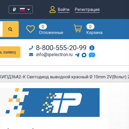
Войти
Регистрация
0
0
Отложенные
Корзина
8-800-555-20-99
ь заявку
info@ipelectron.ru
КИПД36А2-К Светодиод выводной красный Ø 10mm 2V(Вольт) 