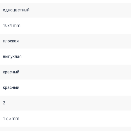
одноцветный
10х4 mm
плоская
выпуклая
красный
красный
2
17,5 mm