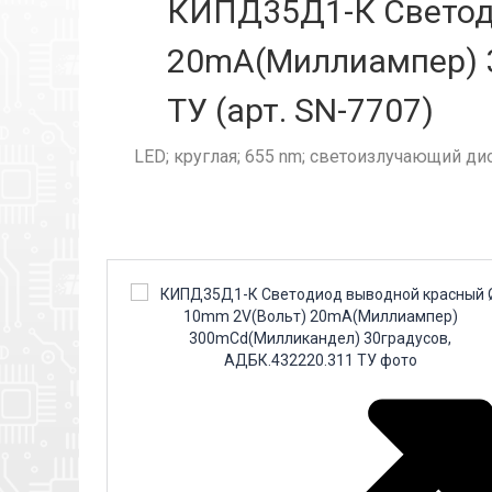
КИПД35Д1-К Светод
20mA(Миллиампер) 3
ТУ (арт. SN-7707)
LED; круглая; 655 nm; светоизлучающий ди