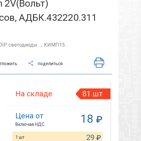
 2V(Вольт)
ов, АДБК.432220.311
P светодиоды ...; КИМП15...
тложить
поделиться
На складе
81 шт
Цена от
18
₽
Включая НДС
29
₽
1 шт