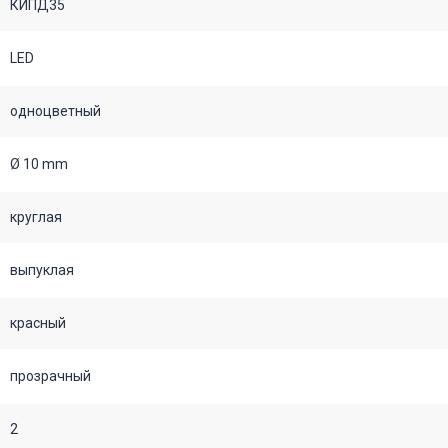
КИПД35
LED
одноцветный
Ø 10 mm
круглая
выпуклая
красный
прозрачный
2