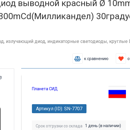
иод выводной красный Ø 10mm
00mCd(Милликандел) 30градус
од, излучающий диод, индикаторные светодиоды, круглые DI
к сравнению
о
Планета СИД
Артикул (ID): SN-7707
1 день (в наличии)
Срок отгрузки со склада