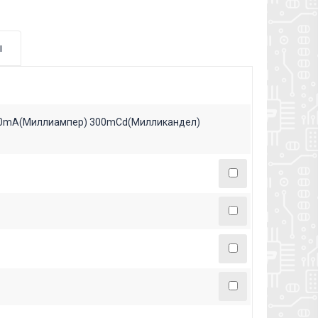
ы
20mA(Миллиампер) 300mCd(Милликандел)