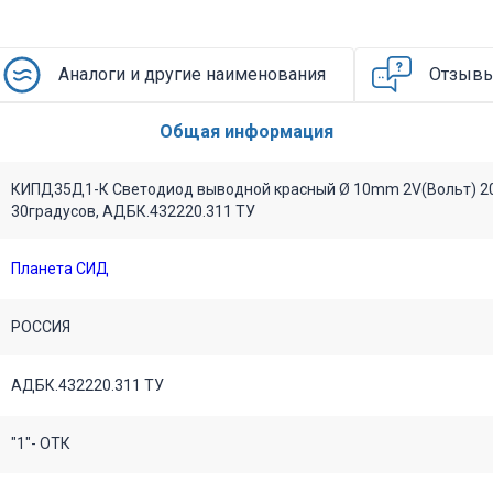
Аналоги и другие наименования
Отзыв
Общая информация
КИПД35Д1-К Светодиод выводной красный Ø 10mm 2V(Вольт) 
30градусов, АДБК.432220.311 ТУ
Планета СИД
РОССИЯ
АДБК.432220.311 ТУ
"1"- ОТК