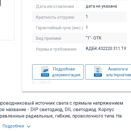
дата не указана
Дата изготовления
1
Кратность отгрузки
1
Гарантийный срок (мес.)
"1"- ОТК
Вид приемки
АДБК.432220.311 ТУ
Нормы и требования
Подробная
Аналоги и
документация
альтернати
ID: 238371
упроводниковый источник света с прямым напряжением
ое название - DIP светодиод, DIL светодиод. Корпус
авленные радиальные, гибкие, проволочного типа. На
ачестве светоизлучающего источника в различных
Подробнее
дится во вложении на товар, см. pdf - файл.