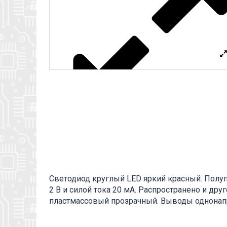
Светодиод круглый LED яркий красный. Пол
2 В и силой тока 20 мА. Распространено и друг
пластмассовый прозрачный. Выводы однонапр
одном выводе термоусадка. Применяется в к
приборах. Вся дополнительная информация нахо