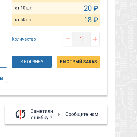
20
₽
от 10 шт
18
₽
от 50 шт
–
+
Количество
В КОРЗИНУ
БЫСТРЫЙ ЗАКАЗ
вы
Заметили
Сообщите нам
ошибку ?