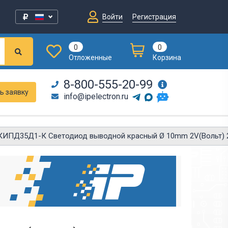
Войти
Регистрация
0
0
Отложенные
Корзина
8-800-555-20-99
ь заявку
info@ipelectron.ru
КИПД35Д1-К Светодиод выводной красный Ø 10mm 2V(Вольт) 2