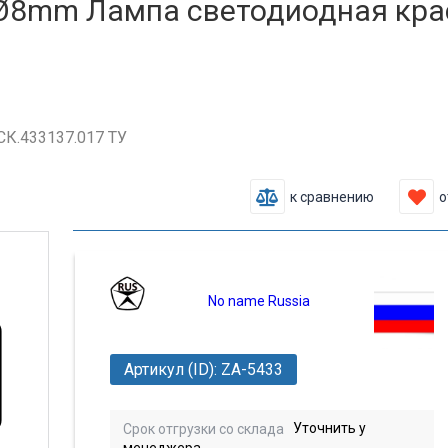
Ø8mm Лампа светодиодная кра
СК.433137.017 ТУ
к сравнению
о
No name Russia
Артикул (ID): ZA-5433
Уточнить у
Срок отгрузки со склада