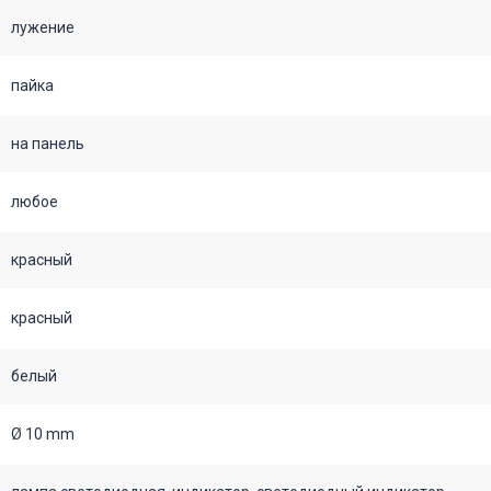
лужение
пайка
на панель
любое
красный
красный
белый
Ø 10 mm