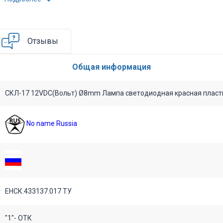
Отзывы
Общая информация
СКЛ-17 12VDC(Вольт) Ø8mm Лампа светодиодная красная пласт
No name Russia
ЕНСК.433137.017 ТУ
"1"- ОТК