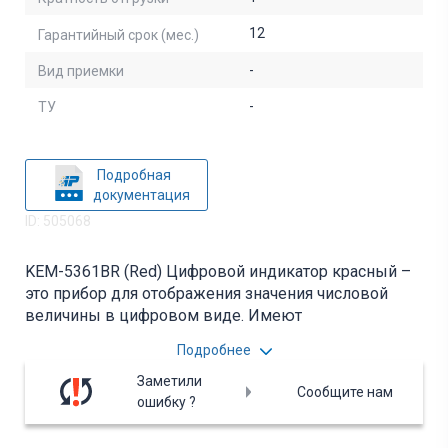
12
Гарантийный срок (мес.)
-
Вид приемки
-
ТУ
Подробная
документация
ID: 505068
KEM-5361BR (Red) Цифровой индикатор красный –
это прибор для отображения значения числовой
величины в цифровом виде. Имеют
фиксированный набор элементов отображения
Подробнее
(сегментов), расположенных как произвольно, так и
сгруппированных по несколько цифр. Вся
Заметили
Сообщите нам
дополнительная информация находится во
ошибку ?
вложении на товар, см. pdf – файл.