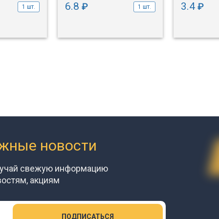
6.8
3.4
₽
₽
1 шт.
1 шт.
ажные новости
лучай свежую информацию
востям, акциям
ПОДПИСАТЬСЯ