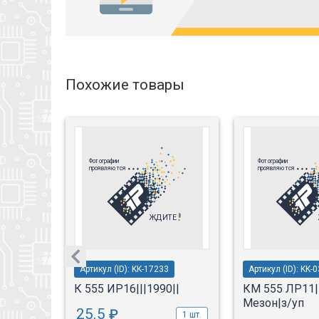
Похожие товары
Артикул (ID): KK-17233
Артикул (ID): KK-
6
К 555 ИР16|||1990||
КМ 555 ЛР11|
он
Мезон|з/уп
25.5
₽
1 шт.