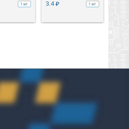
3.4
3.4
₽
₽
1 шт.
1 шт.