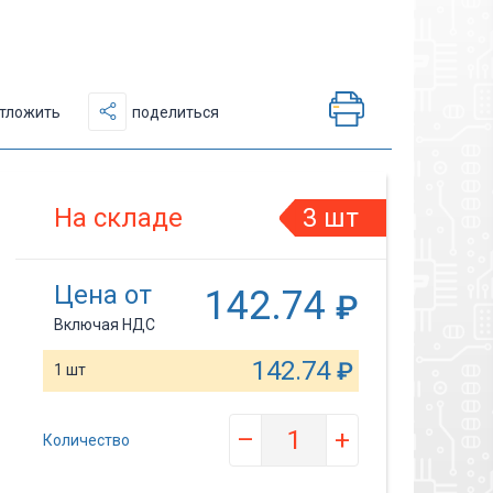
тложить
поделиться
На складе
3 шт
Цена от
142.74
₽
Включая НДС
142.74
₽
1 шт
–
+
Количество