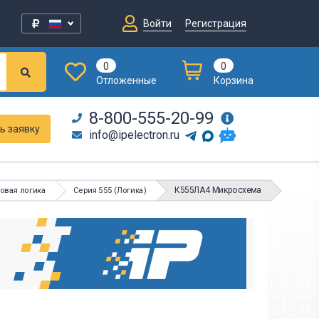
Войти
Регистрация
0
0
Отложенные
Корзина
8-800-555-20-99
ь заявку
info@ipelectron.ru
К555ЛА4 Микросхема
овая логика
Серия 555 (Логика)