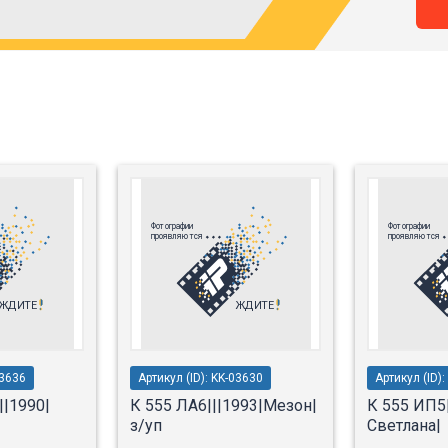
03636
Артикул (ID): KK-03630
Артикул (ID)
||1990|
К 555 ЛА6|||1993|Мезон|
К 555 ИП5|
з/уп
Светлана|