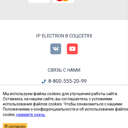
IP ELECTRON В СОЦСЕТЯХ
СВЯЗЬ С НАМИ
8-800-555-20-99
info@ipelectron.ru
Мы используем файлы cookies для улучшения работы сайта.
Оставаясь на нашем сайте, вы соглашаетесь с условиями
все контакты
использования файлов cookies. Чтобы ознакомиться с нашими
Положениями о конфиденциальности и об использовании файло
cookie,
нажмите здесь
.
Приборы, Радиодетали и Электронные компоненты
© Ай-Пи Электрон, 2002—2026
Я согласен