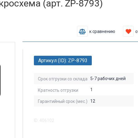
осхема (арт. ZP-8793)
к сравнению
о
Артикул (ID): ZP-8793
5-7 рабочих дней
Срок отгрузки со склада
1
Кратность отгрузки
12
Гарантийный срок (мес.)
ID: 406102