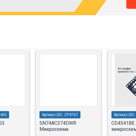
1492
Артикул (ID): ZP-8767
Артикул (ID)
53
SN74AC374DWR
CD4541BE 
Микросхема
микросхем