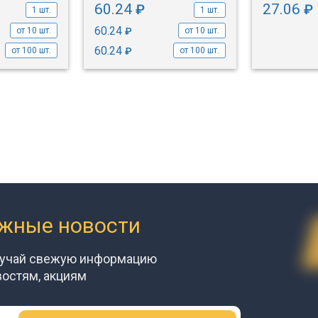
60.24
27.06
₽
₽
1 шт.
1 шт.
60.24
₽
от 10 шт.
от 10 шт.
60.24
₽
от 100 шт.
от 100 шт.
ажные новости
лучай свежую информацию
востям, акциям