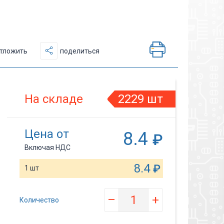
тложить
поделиться
На складе
2229 шт
Цена от
8.4
₽
Включая НДС
8.4
₽
1 шт
–
+
Количество