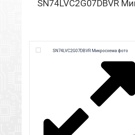
SN74LVC2G07DBVR Микр