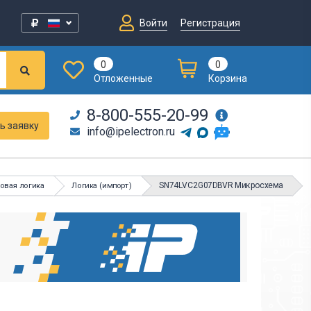
Войти
Регистрация
0
0
Отложенные
Корзина
8-800-555-20-99
ь заявку
info@ipelectron.ru
SN74LVC2G07DBVR Микросхема
овая логика
Логика (импорт)