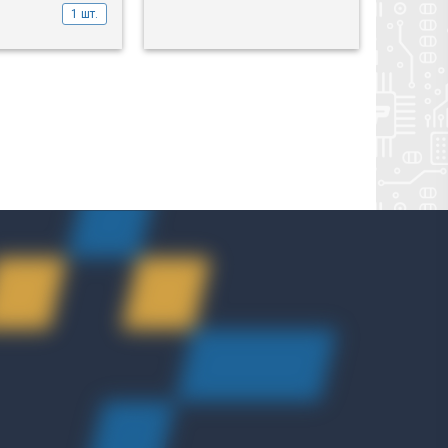
691
1 шт.