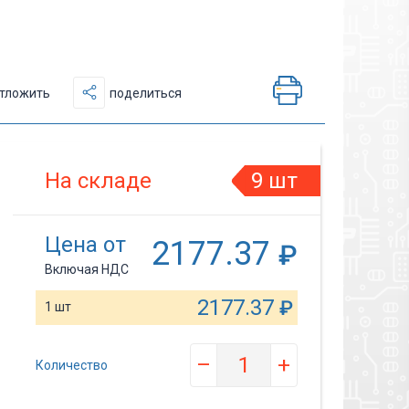
тложить
поделиться
На складе
9 шт
Цена от
2177.37
₽
Включая НДС
2177.37
₽
1 шт
–
+
Количество