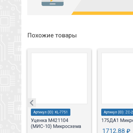
Похожие товары
Артикул (ID): KL-7751
Артикул (ID): ZC-
хема
Уценка М421104
175ДА1 Микр
(МИС-10) Микросхема
1712.88
₽
1 шт.