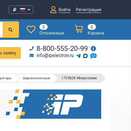
Войти
Регистрация
0
0
Отложенные
Корзина
8-800-555-20-99
ь заявку
info@ipelectron.ru
175УВ2А Микросхема
араторы
Широкополосные