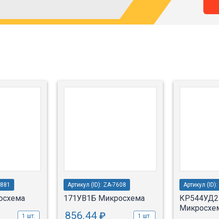
2881
Артикул (ID): ZA-7608
Артикул (ID):
осхема
171УВ1Б Микросхема
КР544УД2
Микросхе
856.44
₽
1 шт.
1 шт.