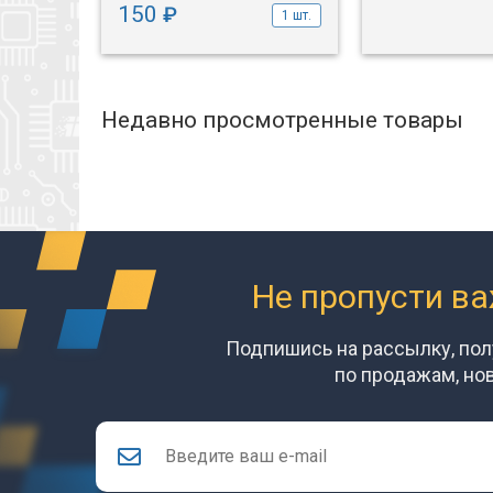
150
₽
1 шт.
от 10 шт.
Недавно просмотренные товары
Не пропусти в
Подпишись на рассылку, по
по продажам, но