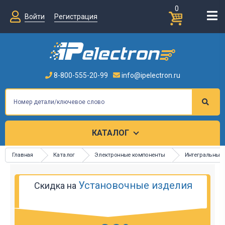
0
Войти
Регистрация
8-800-555-20-99
info@ipelectron.ru
КАТАЛОГ
Главная
Каталог
Электронные компоненты
Интегральные
Установочные изделия
Скидка на