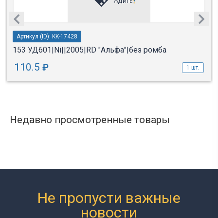
Артикул (ID): KK-17428
153 УД601|Ni||2005|RD "Альфа"|без ромба
110.5
₽
1 шт.
Недавно просмотренные товары
Не пропусти важные
новости