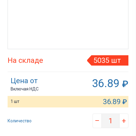
На складе
5035 шт
Цена от
36.89
₽
Включая НДС
36.89
₽
1 шт
–
+
Количество