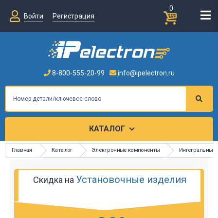
0
Войти
Регистрация
8-800-555-20-99
info@ipelectron.ru
КАТАЛОГ
Главная
Каталог
Электронные компоненты
Интегральные
Установочные изделия
Скидка на