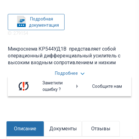
Подробная
документация
ID: 279154
Микросхема КР544УД1В представляет собой
операционный дифференциальный усилитель с
высоким входным сопротивлением и низким
уровнем входных токов, с внутренней частотной
Подробнее
коррекцией, обеспечивающей устойчивую работу.
Корпус типа 2101.8-1.
Заметили
Сообщите нам
ошибку ?
Описание
Документы
Отзывы