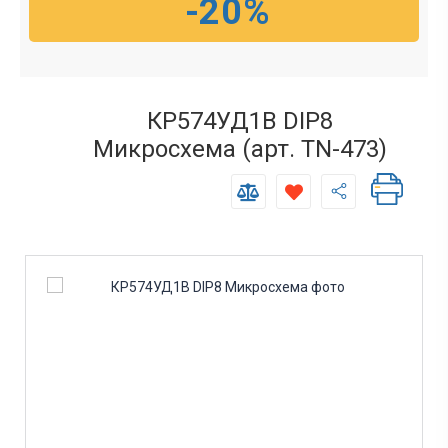
-20%
КР574УД1В DIP8
Микросхема (арт. TN-473)