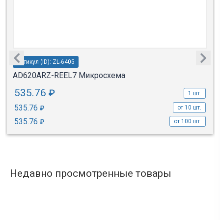
Артикул (ID): ZL-6405
AD620ARZ-REEL7 Микросхема
535.76
₽
1 шт.
535.76
₽
от 10 шт.
535.76
₽
от 100 шт.
Недавно просмотренные товары