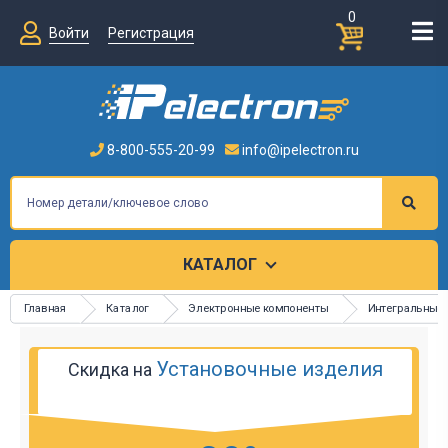
0
Войти
Регистрация
8-800-555-20-99
info@ipelectron.ru
КАТАЛОГ
Главная
Каталог
Электронные компоненты
Интегральные
Установочные изделия
Скидка на