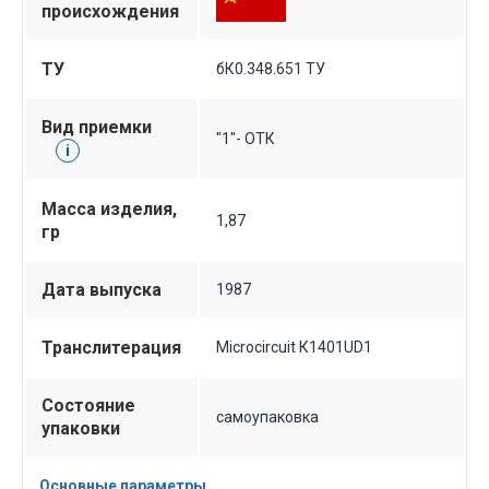
происхождения
ТУ
бК0.348.651 ТУ
Вид приемки
"1"- ОТК
i
Масса изделия,
1,87
гр
Дата выпуска
1987
Транслитерация
Microcircuit К1401UD1
Состояние
самоупаковка
упаковки
Основные параметры