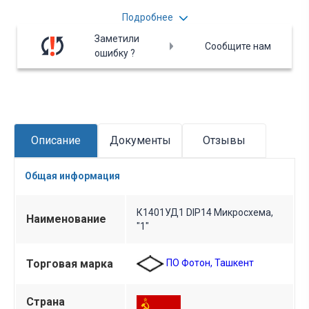
коррекцией, со схемой Нортона на входе и
Подробнее
предназначена для применения в устройствах
автоматики и измерительной технике. Работает от
Заметили
Сообщите нам
однополярного источника питания. Содержит 73
ошибку ?
интегральных элемента.
Описание
Документы
Отзывы
Общая информация
К1401УД1 DIP14 Микросхема,
Наименование
"1"
ПО Фотон, Ташкент
Торговая марка
Страна