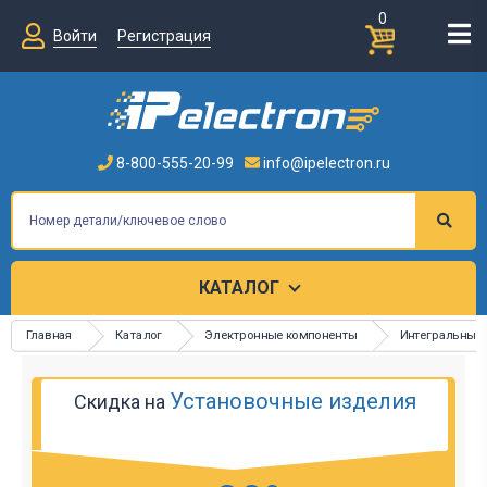
0
Войти
Регистрация
8-800-555-20-99
info@ipelectron.ru
КАТАЛОГ
Главная
Каталог
Электронные компоненты
Интегральные
Установочные изделия
Скидка на