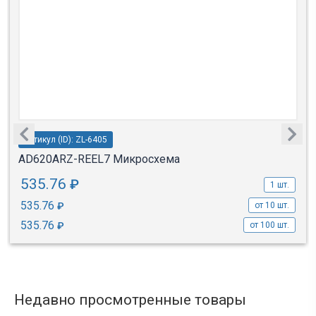
Артикул (ID): ZL-6405
AD620ARZ-REEL7 Микросхема
535.76
₽
1 шт.
535.76
₽
от 10 шт.
535.76
₽
от 100 шт.
Недавно просмотренные товары