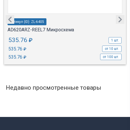
Артикул (ID): ZL-6405
AD620ARZ-REEL7 Микросхема
535.76
₽
1 шт.
535.76
₽
от 10 шт.
535.76
₽
от 100 шт.
Недавно просмотренные товары