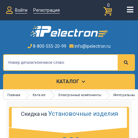
0
Войти
Регистрация
8-800-555-20-99
info@ipelectron.ru
КАТАЛОГ
Главная
Каталог
Электронные компоненты
Интегральные
Установочные изделия
Скидка на