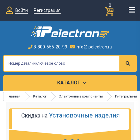
0
Войти
Регистрация
8-800-555-20-99
info@ipelectron.ru
КАТАЛОГ
Главная
Каталог
Электронные компоненты
Интегральные
Установочные изделия
Скидка на