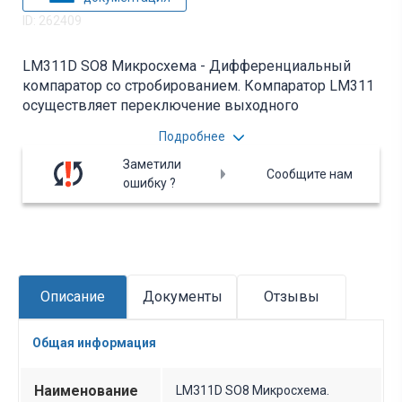
ID: 262409
LM311D SO8 Микросхема - Дифференциальный
компаратор со стробированием. Компаратор LM311
осуществляет переключение выходного
напряжения, когда изменяющийся входной сигнал
Подробнее
становится выше или ниже определенного уровня.
Может питаться от разнообразных источников
Заметили
Сообщите нам
питания как от ±5..±15 В так и от однополярных,
ошибку ?
(только от +5В или -30В). Вся дополнительная
информация находится во вложении на товар, см.
pdf - файл.
Описание
Документы
Отзывы
Общая информация
Наименование
LM311D SO8 Микросхема.