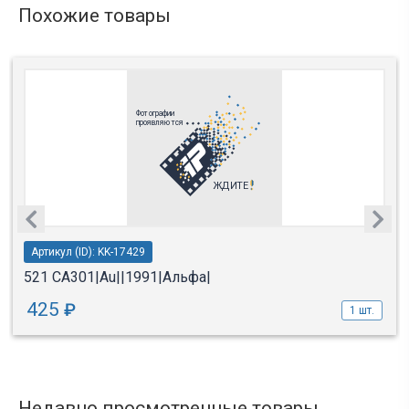
Похожие товары
Артикул (ID): KK-17429
521 СА301|Au||1991|Альфа|
425
₽
1 шт.
Недавно просмотренные товары