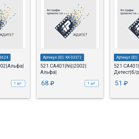
03624
Артикул (ID): KK-03372
Артикул (ID)
002|Альфа|
521 СА401|Ni||2002|
521 СА401|
Альфа|
Детест|б/
68
51
₽
₽
1 шт.
1 шт.