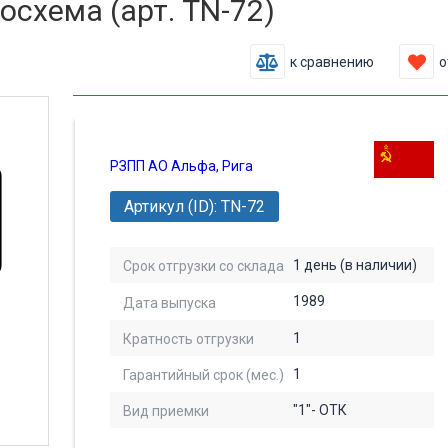
схема (арт. TN-72)
к сравнению
о
РЗПП АО Альфа, Рига
Артикул (ID): TN-72
1 день (в наличии)
Срок отгрузки со склада
1989
Дата выпуска
1
Кратность отгрузки
1
Гарантийный срок (мес.)
"1"- ОТК
Вид приемки