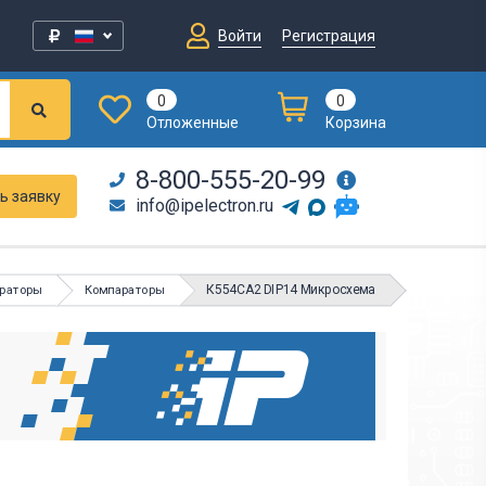
Войти
Регистрация
0
0
Отложенные
Корзина
8-800-555-20-99
ь заявку
info@ipelectron.ru
К554СА2 DIP14 Микросхема
араторы
Компараторы