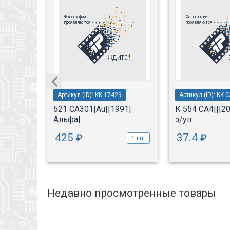
6
Артикул (ID): KK-17429
Артикул (ID): KK-
93ADR /
521 СА301|Au||1991|
К 554 СА4|||2
Альфа|
з/уп
425
37.4
₽
₽
1 шт.
1 шт.
Недавно просмотренные товары