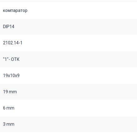
компаратор
DIP14
2102.14-1
"1"- ОТК
19х10х9
19 mm
6 mm
3 mm