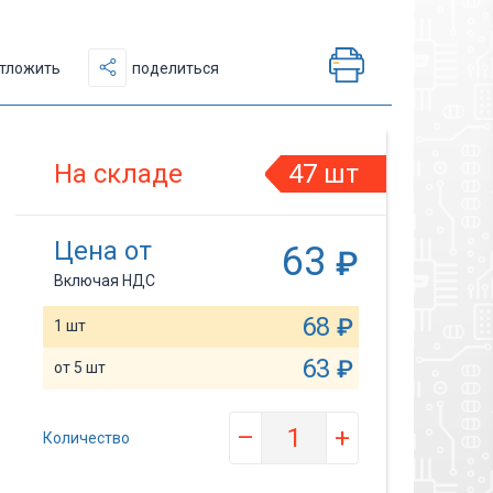
тложить
поделиться
На складе
47 шт
Цена от
63
₽
Включая НДС
68
₽
1 шт
63
₽
от 5 шт
–
+
Количество