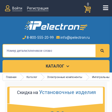
0
Войти
Регистрация
8-800-555-20-99
info@ipelectron.ru
КАТАЛОГ
Главная
Каталог
Электронные компоненты
Интегральные
Установочные изделия
Скидка на