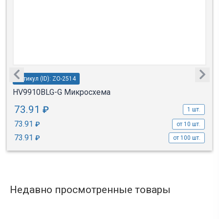
Артикул (ID): ZO-2514
HV9910BLG-G Микросхема
73.91
₽
1 шт.
73.91
₽
от 10 шт.
73.91
₽
от 100 шт.
Недавно просмотренные товары