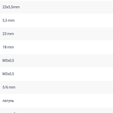
23x5,5mm
5,5 mm
23 mm
18 mm
M3х0,5
M3х0,5
5/6 mm
латунь