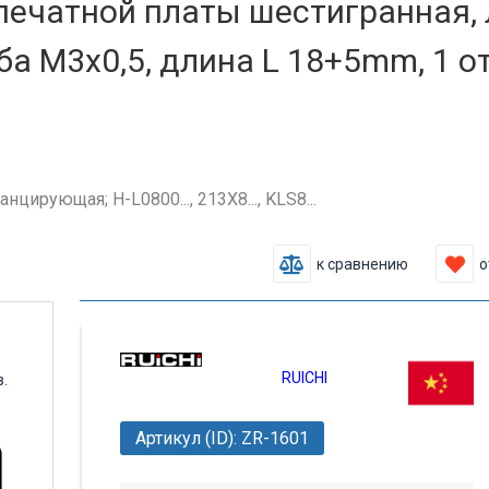
ечатной платы шестигранная, л
а М3х0,5, длина L 18+5mm, 1 от
цирующая; H-L0800..., 213X8..., KLS8...
к сравнению
о
RUICHI
Артикул (ID): ZR-1601