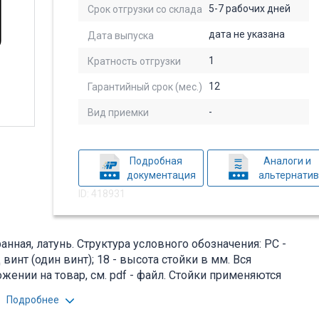
5-7 рабочих дней
Срок отгрузки со склада
дата не указана
Дата выпуска
1
Кратность отгрузки
12
Гарантийный срок (мес.)
-
Вид приемки
Подробная
Аналоги и
документация
альтернати
ID: 418931
нная, латунь. Структура условного обозначения: PC -
 винт (один винт); 18 - высота стойки в мм. Вся
ении на товар, см. pdf - файл. Стойки применяются
е для соединения печатных плат между собой. Вся
Подробнее
ении на товар, см. pdf - файл.