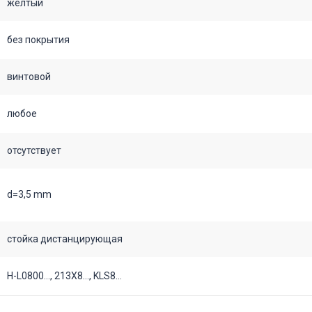
желтый
без покрытия
винтовой
любое
отсутствует
d=3,5 mm
стойка дистанцирующая
H-L0800..., 213X8..., KLS8...