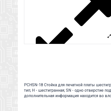
PCHSN-18 Стойка для печатной платы шестигра
тип; H - шестигранная; SN - одно отверстие под
дополнительная информация находится во влож
для крепления печатных плат к шасси, а такж
дополнительная информация находится во влож