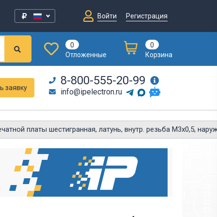
Войти
Регистрация
0
0
Отложенные
Корзина
8-800-555-20-99
ь заявку
info@ipelectron.ru
атной платы шестигранная, латунь, внутр. резьба М3х0,5, наружн