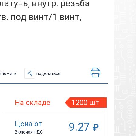
атунь, внутр. резьба
в. под винт/1 винт,
тложить
поделиться
На складе
1200 шт
Цена от
9.27
₽
Включая НДС