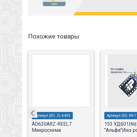
Похожие товары
Артикул (ID): ZL-6405
Артикул (ID): KK-
4|
AD620ARZ-REEL7
153 УД601|Ni|
Микросхема
"Альфа"|без 