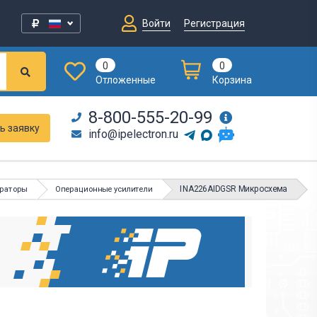
Войти
Регистрация
0
0
Отложенные
Корзина
8-800-555-20-99
ь заявку
info@ipelectron.ru
INA226AIDGSR Микросхема
араторы
Операционные усилители