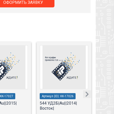
ОФОРМИТЬ ЗАЯВКУ
: KK-17027
Артикул (ID): KK-17026
Артикул 
Au||2015|
544 УД2Б|Au||2014|
544 УД
Восток|
Восток