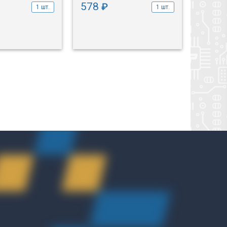
578
578
₽
1 шт.
1 шт.