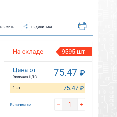
тложить
поделиться
На складе
9595 шт
Цена от
75.47
₽
Включая НДС
75.47
₽
1 шт
–
+
Количество