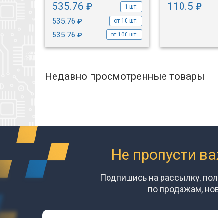
535.76
110.5
₽
₽
1 шт.
1 шт.
535.76
₽
от 10 шт.
535.76
₽
от 100 шт.
Недавно просмотренные товары
Не пропусти в
Подпишись на рассылку, по
по продажам, но