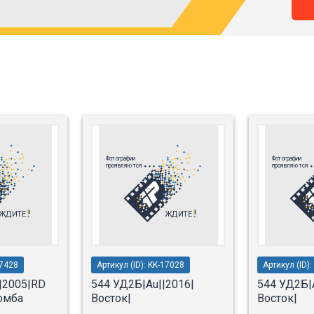
17428
Артикул (ID): KK-17028
Артикул (ID)
|2005|RD
544 УД2Б|Au||2016|
544 УД2Б|
ромба
Восток|
Восток|