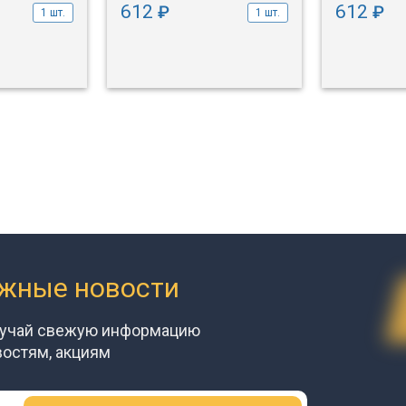
612
612
₽
₽
1 шт.
1 шт.
ажные новости
лучай свежую информацию
востям, акциям