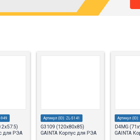
6949
Артикул (ID): ZL-5141
Артикул (ID)
.2x57.5)
G3109 (120x80x85)
D4MG (71x9
с для РЭА
GAINTA Корпус для РЭА
GAINTA Ко