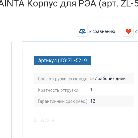
AINTA Корпус для РЭА (арт. ZL-
к сравнению
о
Артикул (ID): ZL-5219
5-7 рабочих дней
Срок отгрузки со склада
1
Кратность отгрузки
12
Гарантийный срок (мес.)
ID: 557269