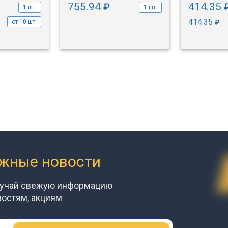
755.94
414.35
₽
1 шт.
1 шт.
414.35
₽
от 10 шт.
ажные новости
лучай свежую информацию
востям, акциям