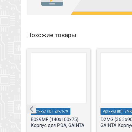
Похожие товары
Артикул (ID): ZP-7679
Артикул (ID): ZM-
30)
B029MF (140x100x75)
D2MG (36.3x90
GAINTA
Корпус для РЭА, GAINTA
GAINTA Корпу