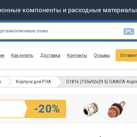
ронные компоненты и расходные материалы
ии
Как купить
Доставка
Контакты
Отзывы
Оставит
G1816 (155x92x29.5) GAINTA Кор
я
Корпуса для РЭА
-20%