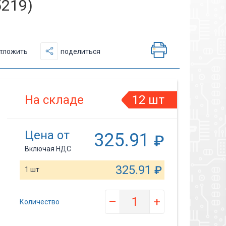
5219)
тложить
поделиться
На складе
12 шт
Цена от
325.91
₽
Включая НДС
325.91
₽
1 шт
–
+
Количество