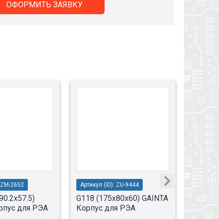
ОФОРМИТЬ ЗАЯВКУ
: ZM-2652
Артикул (ID): ZU-9444
Артикул 
0.2x57.5)
G118 (175x80x60) GAINTA
11-3 (
рпус для РЭА
Корпус для РЭА
для РЭ