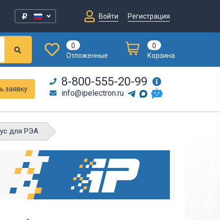
Войти
Регистрация
0
0
Отложенные
Корзина
8-800-555-20-99
ь заявку
info@ipelectron.ru
пус для РЭА