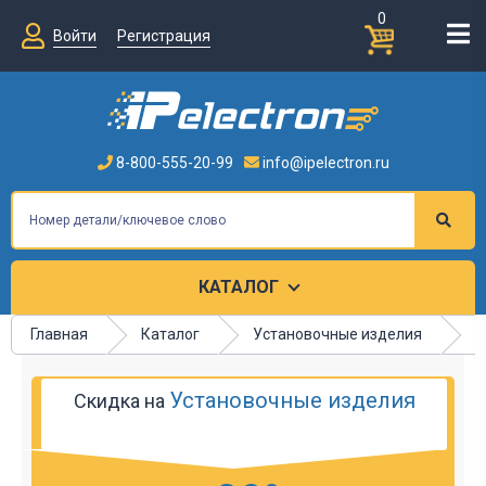
0
Войти
Регистрация
8-800-555-20-99
info@ipelectron.ru
КАТАЛОГ
Главная
Каталог
Установочные изделия
К
Установочные изделия
Скидка на