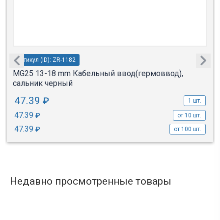
Артикул (ID): ZR-1182
MG25 13-18 mm Кабельный ввод(гермоввод),
сальник черный
47.39
₽
1 шт.
47.39
₽
от 10 шт.
47.39
₽
от 100 шт.
Недавно просмотренные товары