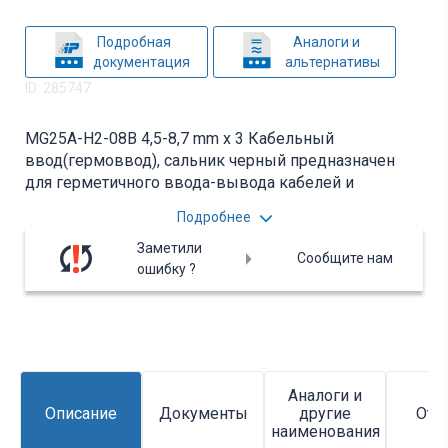
Подробная
Аналоги и
документация
альтернативы
ID: 285747
MG25A-H2-08B 4,5-8,7 mm x 3 Кабельный
ввод(гермоввод), сальник черный предназначен
для герметичного ввода-вывода кабелей и
проводов в корпусах щитового
Подробнее
электрооборудования. Диаметр входящего
кабеля: 3 кабеля диаметром 4,5-8,7 мм. Вся
Заметили
Сообщите нам
дополнительная информация находится во
ошибку ?
вложении на товар, см. pdf - файл.
Аналоги и
Описание
Документы
другие
Отз
наименования