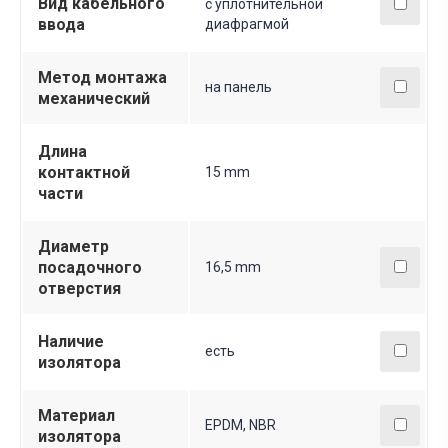
Вид кабельного
с уплотнительной
ввода
диафрагмой
Метод монтажа
на панель
механический
Длина
контактной
15 mm
части
Диаметр
посадочного
16,5 mm
отверстия
Наличие
есть
изолятора
Материал
EPDM, NBR
изолятора