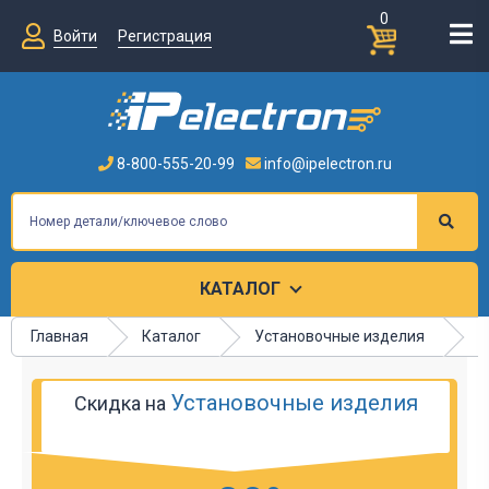
0
Войти
Регистрация
8-800-555-20-99
info@ipelectron.ru
КАТАЛОГ
Главная
Каталог
Установочные изделия
К
Установочные изделия
Скидка на