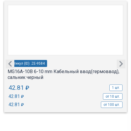
Артикул (ID): ZE-9584
MG16A-10B 6-10 mm Кабельный ввод(гермоввод),
сальник черный
42.81
₽
1 шт.
42.81
₽
от 10 шт.
42.81
₽
от 100 шт.