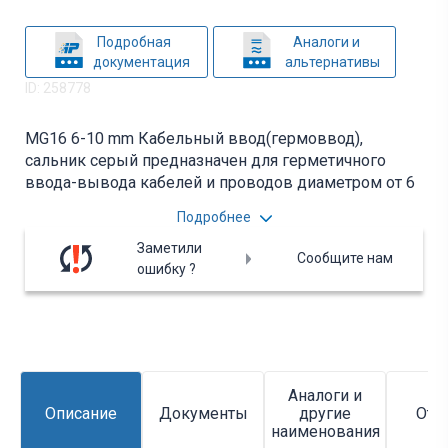
Подробная
Аналоги и
документация
альтернативы
ID: 258778
MG16 6-10 mm Кабельный ввод(гермоввод),
сальник серый предназначен для герметичного
ввода-вывода кабелей и проводов диаметром от 6
до 10 мм в корпусах щитового
Подробнее
электрооборудования. Вся дополнительная
информация находится во вложении на товар, см.
Заметили
Сообщите нам
pdf - файл.
ошибку ?
Аналоги и
Описание
Документы
другие
Отз
наименования