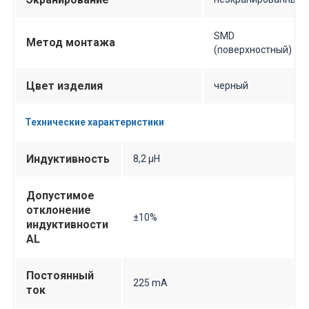
SMD
Метод монтажа
(поверхностный)
Цвет изделия
черный
Технические характеристики
Индуктивность
8,2 µH
Допустимое
отклонение
±10%
индуктивности
AL
Постоянный
225 mA
ток