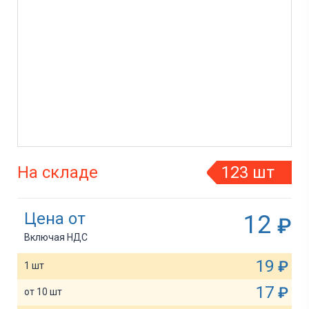
На складе
123 шт
Цена от
12
₽
Включая НДС
19
₽
1 шт
17
₽
от 10 шт