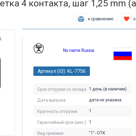
тка 4 контакта, шаг 1,25 mm (а
к сравнению
о
No name Russia
Артикул (ID): KL-7756
1 день (в наличии)
Срок отгрузки со склада
дата не указана
Дата выпуска
1
Кратность отгрузки
1
Гарантийный срок (мес.)
"1"- ОТК
Вид приемки