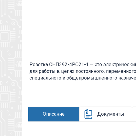
Розетка СНП392-4РО21-1 — это электрически
для работы в цепях постоянного, переменног
специального и общепромышленного назначе
4РО21-1: СНП- тип соединителя; 392- порядко
гнездовой контакт ( розетка); О – способ монт
1- покрытие рабочей части контакта : золото
находится во вложении на товар, см. pdf - фай
Описание
Документы