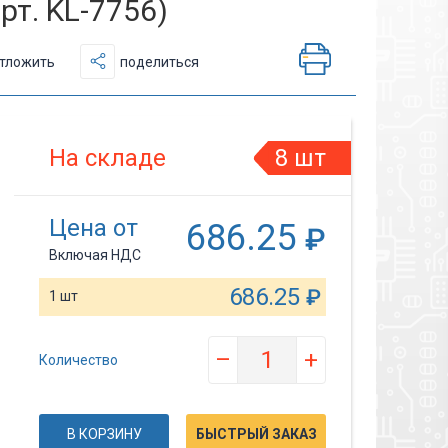
рт. KL-7756)
тложить
поделиться
На складе
8 шт
Цена от
686.25
₽
Включая НДС
686.25
₽
1 шт
–
+
Количество
В КОРЗИНУ
БЫСТРЫЙ ЗАКАЗ