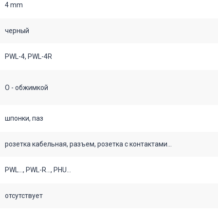
4 mm
черный
PWL-4, PWL-4R
О - обжимкой
шпонки, паз
розетка кабельная, разъем, розетка с контактами...
PWL..., PWL-R..., PHU...
отсутствует