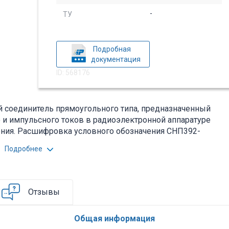
-
ТУ
Подробная
документация
ID: 568176
й соединитель прямоугольного типа, предназначенный
о и импульсного токов в радиоэлектронной аппаратуре
ния. Расшифровка условного обозначения СНП392-
вый номер разработки; 4- количество контактов; Р-
Подробнее
ажа: обжатие; 2- хвостовик плоский, лепесткового типа;
; 1-однорядный. Вся дополнительная информация
л.
Отзывы
Общая информация