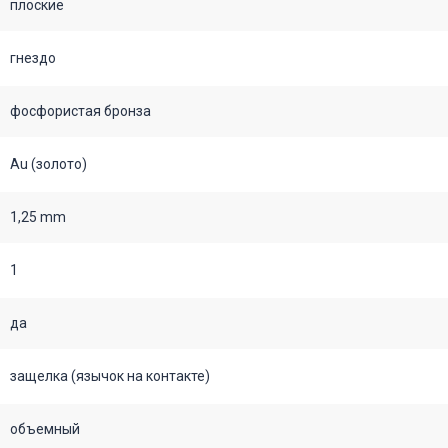
плоские
гнездо
фосфористая бронза
Au (золото)
1,25 mm
1
да
защелка (язычок на контакте)
объемный