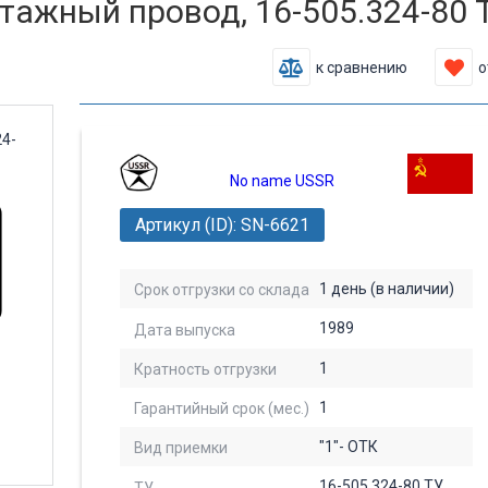
ажный провод, 16-505.324-80 Т
к сравнению
о
No name USSR
Артикул (ID): SN-6621
1 день (в наличии)
Срок отгрузки со склада
1989
Дата выпуска
1
Кратность отгрузки
1
Гарантийный срок (мес.)
"1"- ОТК
Вид приемки
16-505.324-80 ТУ
ТУ