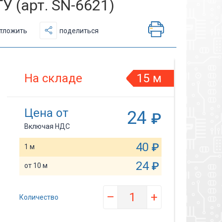
У (арт. SN-6621)
тложить
поделиться
На складе
15 м
Цена от
24
₽
Включая НДС
40
₽
1 м
24
₽
от 10 м
–
+
Количество