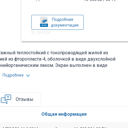
Подробная
документация
ID: 264024
тажный теплостойкий с токопроводящей жилой из
ией из фторопласта-4, оболочкой в виде двухслойной
мнийорганическим лаком. Экран выполнен в виде
к. Предназначен для фиксированного
Подробнее
электрических устройств при номинальном
о 10 кГц и постоянном напряжении до 700 В. Стойкий к
м, а также к акустическим шумам. Расшифровка: М -
лент фторопласта - 4; О - защитная оболочка из
Отзывы
величина номинального напряжения (600 Вольт); 3 -
°С); 1 - степень прочности токопроводящей жилы -
Общая информация
 разработки. Вся дополнительная информация находится