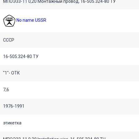
МПОЭ33-11 0,20 Монтажный провод, 16-505.324-80 ТУ
No name USSR
СССР
16-505.324-80 ТУ
"1"- ОТК
7,6
1976-1991
этикетка