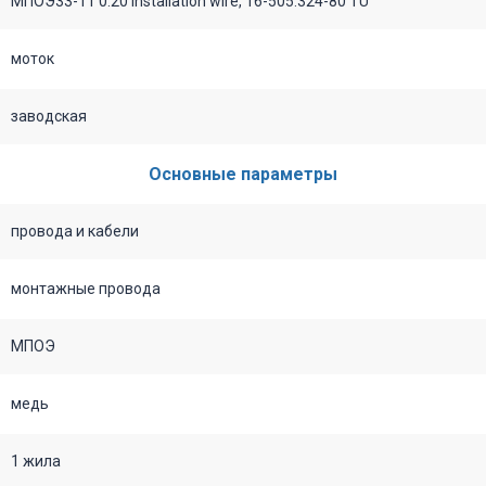
МПОЭ33-11 0.20 Installation wire, 16-505.324-80 TU
моток
заводская
Основные параметры
провода и кабели
монтажные провода
МПОЭ
медь
1 жила