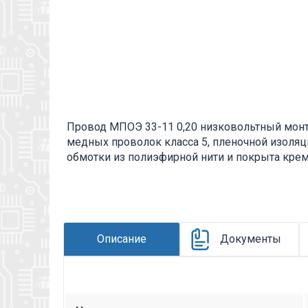
Провод МПОЭ 33-11 0,20 низковольтный мон
медных проволок класса 5, пленочной изоляц
обмотки из полиэфирной нити и покрыта кре
оплетки из медных луженых оловом проволо
внутриприборного и межприборного монтажа 
напряжении 500 В переменного тока частоты д
вибрационным, ударным и линейным нагрузка
монтажный провод; П - изоляция пленочная из 
Описание
Документы
полиэфирных нитей; Э - экранированный; 3 - 
максимальная температура эксплуатации (100 
нормальной прочности; 1 - порядковый номер
во вложении на товар, см. pdf - файл.