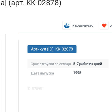
| (арт. KK-02878)
к сравнению
о
Артикул (ID): KK-02878
5-7 рабочих дней
Срок отгрузки со склада
1995
Дата выпуска
ID: 570951