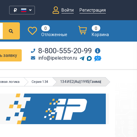
Войти
Регистрация
0
0
Отложенные
Корзина
8-800-555-20-99
ь заявку
info@ipelectron.ru
134 ИЕ2|Au||1995|Гамма|
овая логика
Серия 134