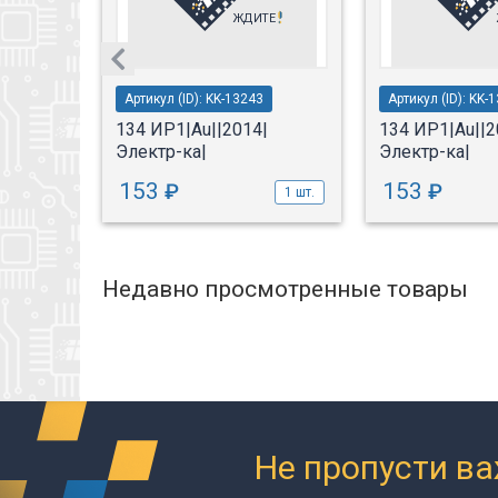
Артикул (ID): KK-13243
Артикул (ID): KK-
8|
134 ИР1|Au||2014|
134 ИР1|Au||2
Электр-ка|
Электр-ка|
153
153
₽
₽
1 шт.
1 шт.
Недавно просмотренные товары
Не пропусти в