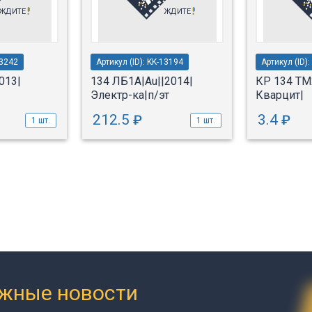
13242
Артикул (ID): KK-13194
Артикул (ID)
013|
134 ЛБ1А|Au||2014|
КР 134 ТМ2
Электр-ка|п/эт
Кварцит|
212.5
3.4
₽
₽
1 шт.
1 шт.
ажные новости