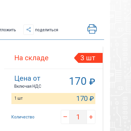
тложить
поделиться
На складе
3 шт
Цена от
170
₽
Включая НДС
170
₽
1 шт
–
+
Количество