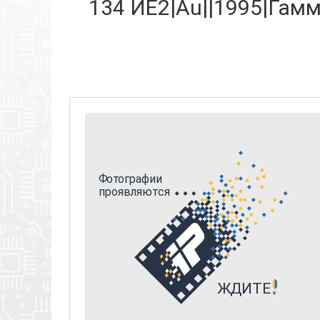
134 ИЕ2|Au||1995|Гамма