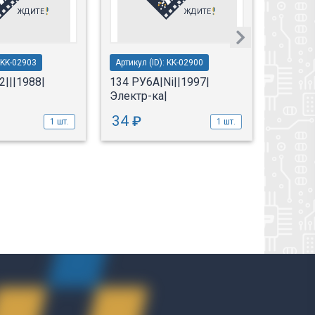
: KK-02903
Артикул (ID): KK-02900
Артикул 
|||1988|
134 РУ6А|Ni||1997|
134 РУ
Электр-ка|
Электр
34
306
₽
1 шт.
1 шт.