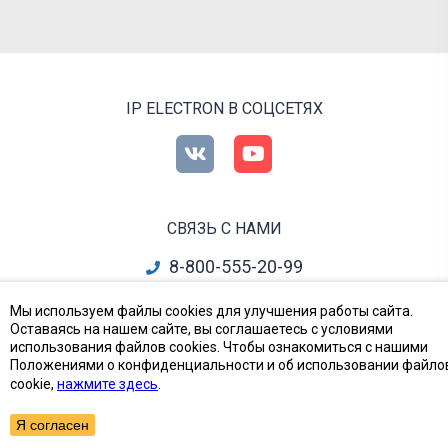
IP ELECTRON В СОЦСЕТЯХ
СВЯЗЬ С НАМИ
8-800-555-20-99
info@ipelectron.ru
Мы используем файлы cookies для улучшения работы сайта.
Оставаясь на нашем сайте, вы соглашаетесь с условиями
все контакты
использования файлов cookies. Чтобы ознакомиться с нашими
Положениями о конфиденциальности и об использовании файло
cookie,
нажмите здесь
.
Приборы, Радиодетали и Электронные компоненты
© Ай-Пи Электрон, 2002—2026
Я согласен