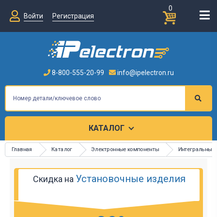
0
Войти
Регистрация
8-800-555-20-99
info@ipelectron.ru
КАТАЛОГ
Главная
Каталог
Электронные компоненты
Интегральные
Установочные изделия
Скидка на