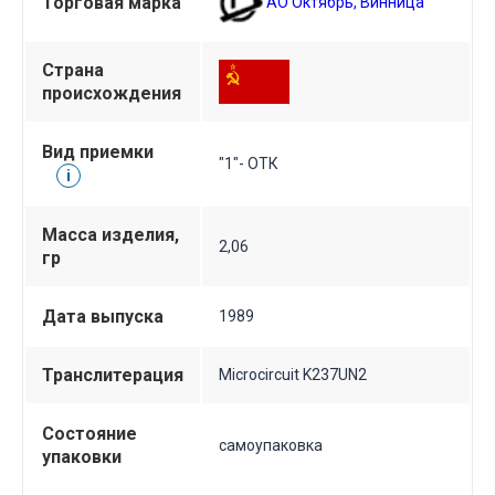
Торговая марка
АО Октябрь, Винница
Страна
происхождения
Вид приемки
"1"- ОТК
i
Масса изделия,
2,06
гр
Дата выпуска
1989
Транслитерация
Microcircuit K237UN2
Состояние
самоупаковка
упаковки