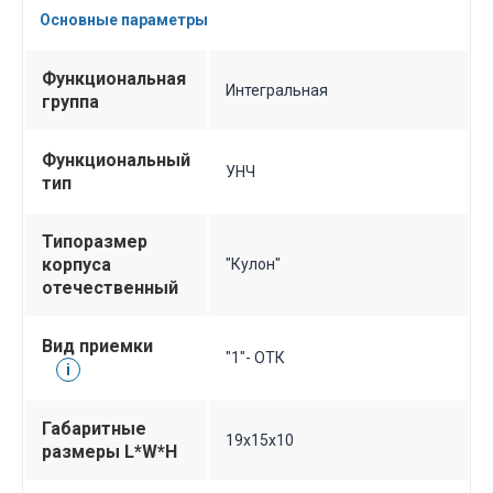
Основные параметры
Функциональная
Интегральная
группа
Функциональный
УНЧ
тип
Типоразмер
корпуса
"Кулон"
отечественный
Вид приемки
"1"- ОТК
i
Габаритные
19х15х10
размеры L*W*H