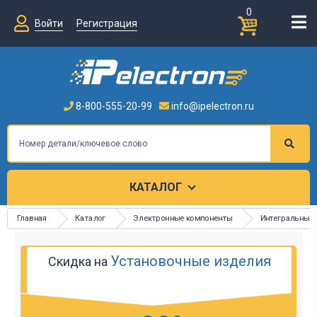
0
Войти
Регистрация
8-800-555-20-99
info@ipelectron.ru
КАТАЛОГ
Главная
Каталог
Электронные компоненты
Интегральные
Установочные изделия
Скидка на