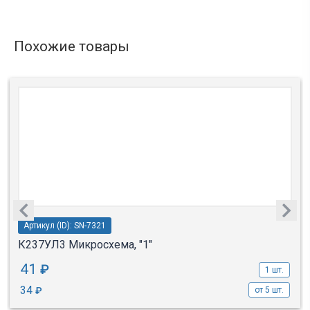
Похожие товары
Артикул (ID): SN-7321
К237УЛ3 Микросхема, "1"
41
₽
1 шт.
34
₽
от 5 шт.