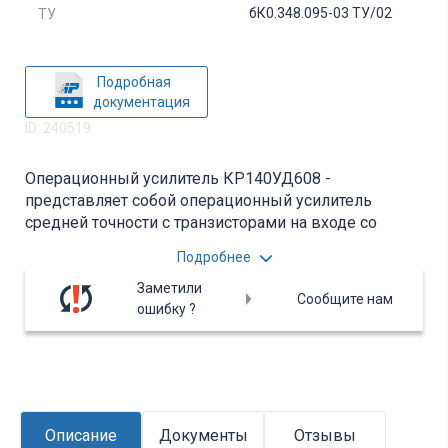
бК0.348.095-03 ТУ/02
ТУ
Подробная
документация
ID: 240519
Операционный усилитель КР140УД608 -
представляет собой операционный усилитель
средней точности с транзисторами на входе со
сверхвысоким усилением, с малыми входными
Подробнее
токами, с внутренней частотной коррекцией и
схемой защиты выхода от короткого замыкания.
Заметили
Сообщите нам
Содержит 45 интегральных элементов.
ошибку ?
Корпус типа 2101.8-1
Описание
Документы
Отзывы