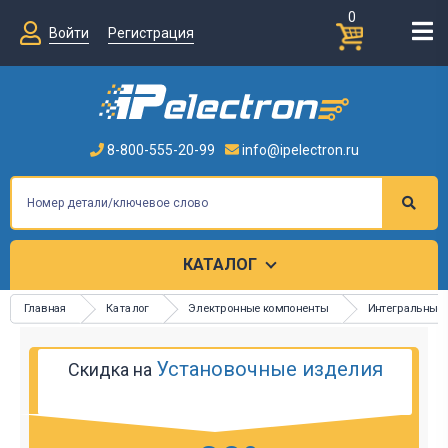
0
Войти
Регистрация
8-800-555-20-99
info@ipelectron.ru
КАТАЛОГ
Главная
Каталог
Электронные компоненты
Интегральные
Установочные изделия
Скидка на