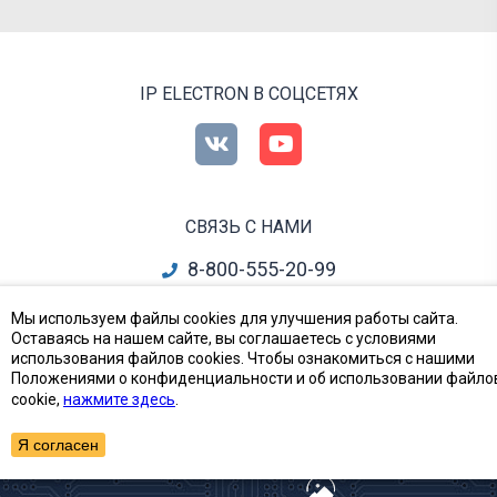
IP ELECTRON В СОЦСЕТЯХ
СВЯЗЬ С НАМИ
8-800-555-20-99
info@ipelectron.ru
Мы используем файлы cookies для улучшения работы сайта.
Оставаясь на нашем сайте, вы соглашаетесь с условиями
все контакты
использования файлов cookies. Чтобы ознакомиться с нашими
Положениями о конфиденциальности и об использовании файло
cookie,
нажмите здесь
.
Приборы, Радиодетали и Электронные компоненты
© Ай-Пи Электрон, 2002—2026
Я согласен