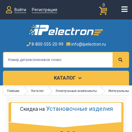
0
Войти
Регистрация
8-800-555-20-99
info@ipelectron.ru
КАТАЛОГ
Главная
Каталог
Электронные компоненты
Интегральные
Установочные изделия
Скидка на