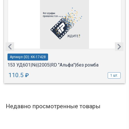
Артикул (ID): KK-17428
153 УД601|Ni||2005|RD "Альфа"|без ромба
110.5
₽
1 шт.
Недавно просмотренные товары