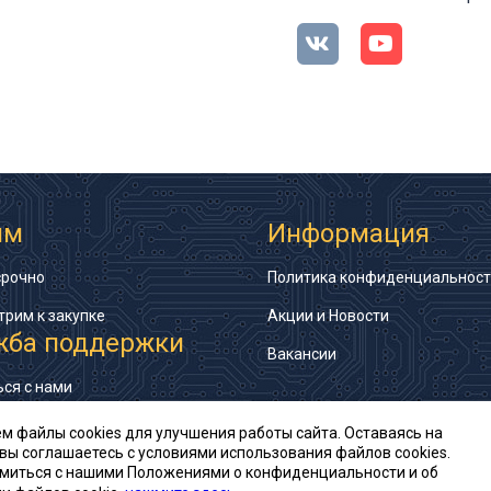
им
Информация
срочно
Политика конфиденциальнос
трим к закупке
Акции и Новости
жба поддержки
Вакансии
ься с нами
айта
м файлы cookies для улучшения работы сайта. Оставаясь на
 вы соглашаетесь с условиями использования файлов cookies.
миться с нашими Положениями о конфиденциальности и об
© Ай-Пи Электрон, 2002—2026