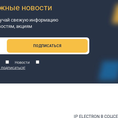
ажные новости
лучай свежую информацию
востям, акциям
ПОДПИСАТЬСЯ
Новости
 подписаться!
IP ELECTRON В СОЦС