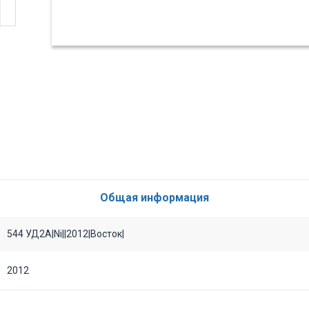
Общая информация
544 УД2А|Ni||2012|Восток|
2012