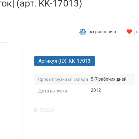
ок| (арт. KK-17013)
к сравнению
о
Артикул (ID): KK-17013
5-7 рабочих дней
Срок отгрузки со склада
2012
Дата выпуска
ID: 588234