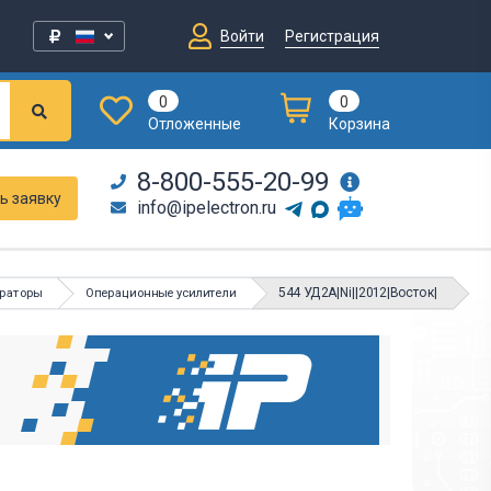
Войти
Регистрация
0
0
Отложенные
Корзина
8-800-555-20-99
ь заявку
info@ipelectron.ru
544 УД2А|Ni||2012|Восток|
араторы
Операционные усилители