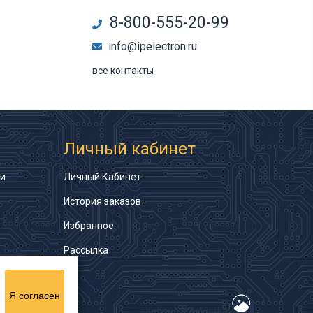
8-800-555-20-99
info@ipelectron.ru
все контакты
Личный кабинет
ти
Личный Кабинет
История заказов
Избранное
Рассылка
Я согласен
сделано в Artgorka