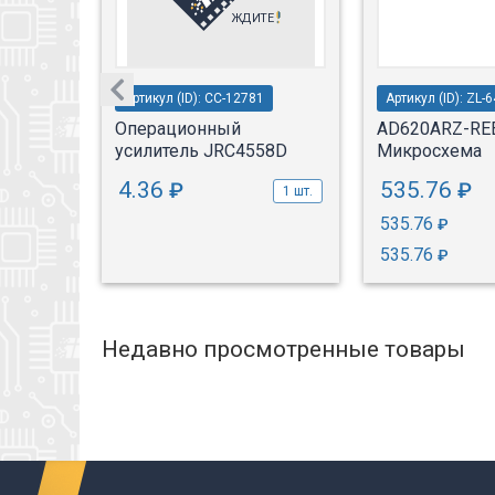
Артикул (ID): CC-12781
Артикул (ID): ZL-
5|
Операционный
AD620ARZ-RE
усилитель JRC4558D
Микросхема
4.36
535.76
₽
₽
1 шт.
1 шт.
535.76
₽
535.76
₽
Недавно просмотренные товары