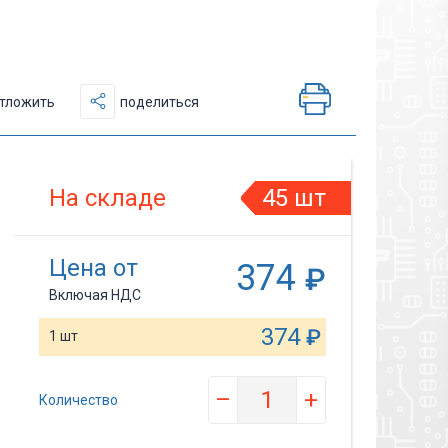
тложить
поделиться
На складе
45 шт
Цена от
374
₽
Включая НДС
374
₽
1 шт
–
+
Количество