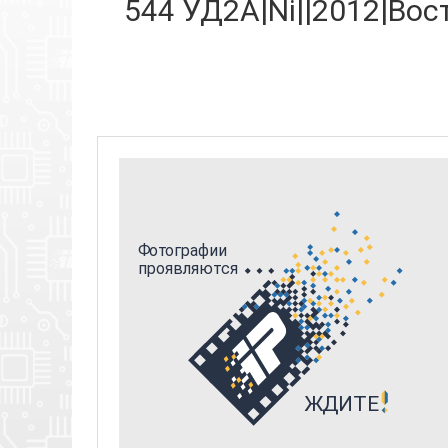
544 УД2А|Ni||2012|Вост