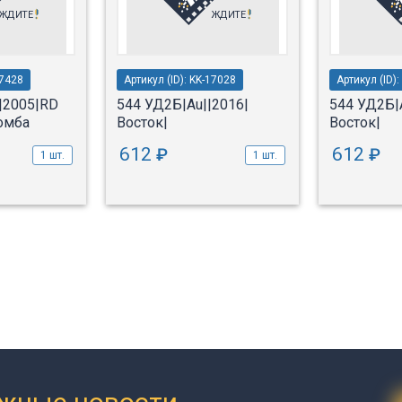
17428
Артикул (ID): KK-17028
Артикул (ID)
|2005|RD
544 УД2Б|Au||2016|
544 УД2Б|
ромба
Восток|
Восток|
612
612
₽
₽
1 шт.
1 шт.