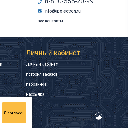
8-800-555-20-99
info@ipelectron.ru
все контакты
Личный кабинет
ти
Личный Кабинет
История заказов
Избранное
Рассылка
Я согласен
сделано в Artgorka