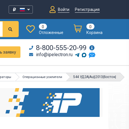
Войти
Регистрация
0
0
Отложенные
Корзина
8-800-555-20-99
ь заявку
info@ipelectron.ru
544 УД2А|Au||2013|Восток|
араторы
Операционные усилители