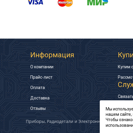
Информация
Куп
О компании
Купим 
Прайс-лист
Рассмо
Слу
Оплата
Связат
Доставка
Карта с
Отзывы
Мы используе
нашем сайте,
Чтобы ознако
Приборы, Радиодетали и Электронные компоненты
использовани