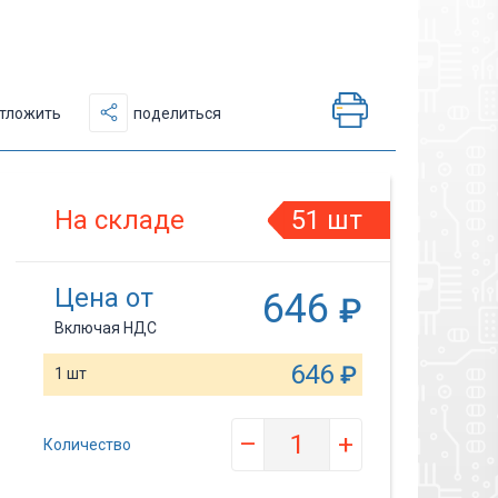
тложить
поделиться
На складе
51 шт
Цена от
646
₽
Включая НДС
646
₽
1 шт
–
+
Количество