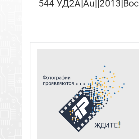
544 УД2А|Au||2013|Вост