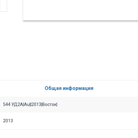
Общая информация
544 УД2А|Au||2013|Восток|
2013