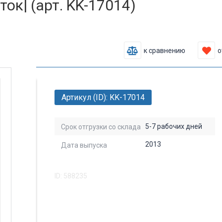
ок| (арт. KK-17014)
к сравнению
о
Артикул (ID): KK-17014
5-7 рабочих дней
Срок отгрузки со склада
2013
Дата выпуска
ID: 588235