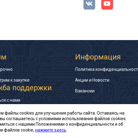
им
Информация
срочно
Политика конфиденциальнос
трим к закупке
Акции и Новости
жба поддержки
Вакансии
ься с нами
айта
м файлы cookies для улучшения работы сайта. Оставаясь на
 вы соглашаетесь с условиями использования файлов cookies.
миться с нашими Положениями о конфиденциальности и об
© Ай-Пи Электрон, 2002—2026
и файлов cookie,
нажмите здесь
.