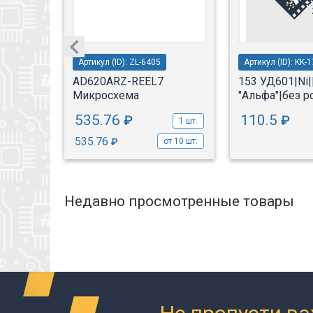
Артикул (ID): ZL-6405
Артикул (ID): KK-
4|
AD620ARZ-REEL7
153 УД601|Ni|
Микросхема
"Альфа"|без 
535.76
110.5
₽
₽
1 шт.
1 шт.
535.76
₽
от 10 шт.
Недавно просмотренные товары