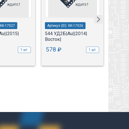
: KK-17027
Артикул (ID): KK-17026
Артикул 
Au||2015|
544 УД2Б|Au||2014|
544 УД
Восток|
Восток
578
578
₽
1 шт.
1 шт.