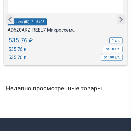
Артикул (ID): ZL-6405
AD620ARZ-REEL7 Микросхема
535.76
₽
1 шт.
535.76
₽
от 10 шт.
535.76
₽
от 100 шт.
Недавно просмотренные товары