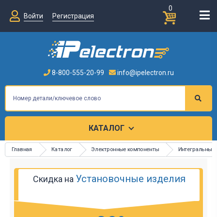
0
Войти
Регистрация
8-800-555-20-99
info@ipelectron.ru
КАТАЛОГ
Главная
Каталог
Электронные компоненты
Интегральные
Установочные изделия
Скидка на