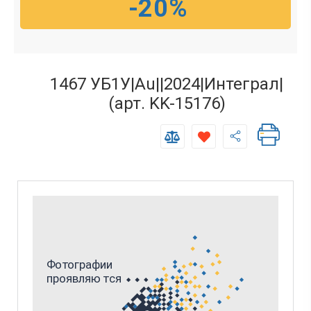
-20%
1467 УБ1У|Au||2024|Интеграл|
(арт. KK-15176)