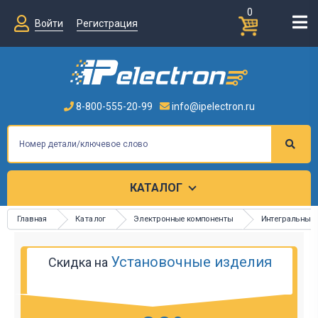
0
Войти
Регистрация
8-800-555-20-99
info@ipelectron.ru
КАТАЛОГ
Главная
Каталог
Электронные компоненты
Интегральные
Установочные изделия
Скидка на