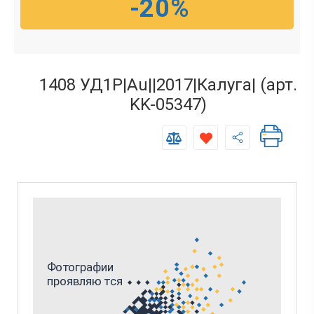
-20%
1408 УД1Р|Au||2017|Калуга| (арт.
KK-05347)