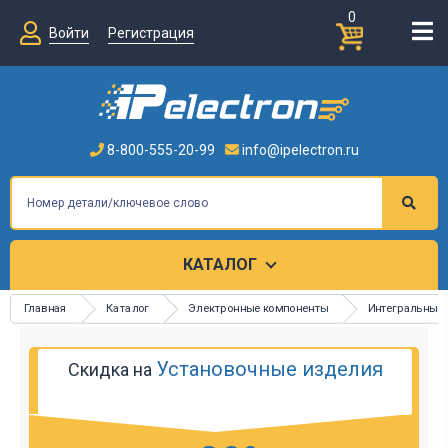
0
Войти
Регистрация
8-800-555-20-99
info@ipelectron.ru
КАТАЛОГ
Главная
Каталог
Электронные компоненты
Интегральные
Установочные изделия
Скидка на